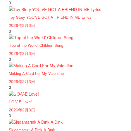
0
Toy Story YOU’VE GOT A FRIEND IN ME Lyrics
2026年3月3日
0
‘Top of the World’ Children Song
2026年3月3日
0
Making A Card For My Valentine
2026年2月3日
0
L-O-V-E Love!
2026年2月3日
0
Skidamarink A Dink A Dink