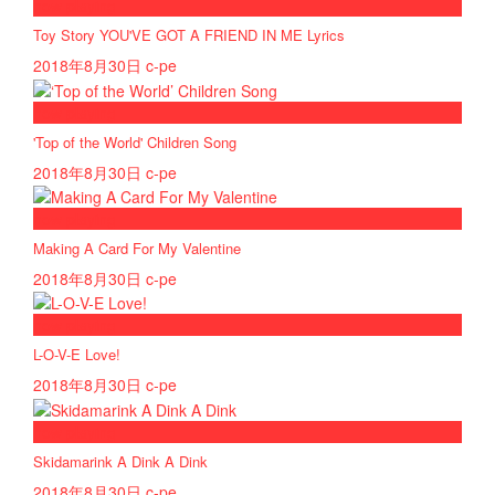
now playing
Toy Story YOU'VE GOT A FRIEND IN ME Lyrics
2018年8月30日
c-pe
now playing
'Top of the World' Children Song
2018年8月30日
c-pe
now playing
Making A Card For My Valentine
2018年8月30日
c-pe
now playing
L-O-V-E Love!
2018年8月30日
c-pe
now playing
Skidamarink A Dink A Dink
2018年8月30日
c-pe