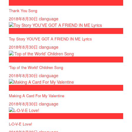
now playing
Thank You Song
2018年8月30日
clanguage
now playing
Toy Story YOU'VE GOT A FRIEND IN ME Lyrics
2018年8月30日
clanguage
now playing
'Top of the World' Children Song
2018年8月30日
clanguage
now playing
Making A Card For My Valentine
2018年8月30日
clanguage
now playing
L-O-V-E Love!