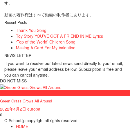
す。
動画の著作権はすべて動画の制作者にあります。
Recent Posts
Thank You Song
Toy Story YOU’VE GOT A FRIEND IN ME Lyrics
‘Top of the World’ Children Song
Making A Card For My Valentine
NEWS LETTER
If you want to receive our latest news send directly to your email,
please leave your email address bellow. Subscription is free and
you can cancel anytime.
DO NOT MISS
おしらせ
Green Grass Grows All Around
2022年4月2日
europa
0
C-School.jp copyright all rights reserved.
HOME