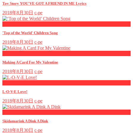
Toy Story YOU'VE GOT A FRIEND IN ME Lyrics
2018年8月30日
c-pe
now playing
'Top of the World' Children Song
2018年8月30日
c-pe
now playing
Making A Card For My Valentine
2018年8月30日
c-pe
now playing
L-O-V-E Love!
2018年8月30日
c-pe
now playing
Skidamarink A Dink A Dink
2018年8月30日
c-pe