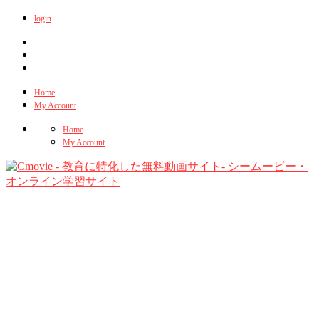
login
Home
My Account
Home
My Account