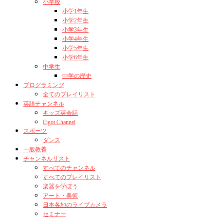
小学校
小学1年生
小学2年生
小学3年生
小学4年生
小学5年生
小学6年生
中学生
中学の歴史
プログラミング
全てのプレイリスト
英語チャンネル
キッズ英会話
Eigot Channel
スポーツ
ダンス
一般教養
チャンネルリスト
すべてのチャンネル
すべてのプレイリスト
楽器を学ぼう
アート・美術
日本各地のライブカメラ
セミナー