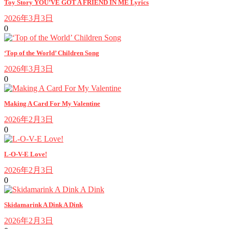
Toy Story YOU’VE GOT A FRIEND IN ME Lyrics
2026年3月3日
0
‘Top of the World’ Children Song
2026年3月3日
0
Making A Card For My Valentine
2026年2月3日
0
L-O-V-E Love!
2026年2月3日
0
Skidamarink A Dink A Dink
2026年2月3日