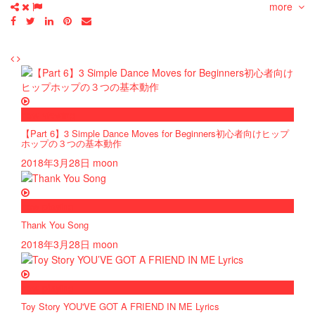
more
now viewing
【Part 6】3 Simple Dance Moves for Beginners初心者向けヒップ
ホップの３つの基本動作
2018年3月28日
moon
now playing
Thank You Song
2018年3月28日
moon
now playing
Toy Story YOU'VE GOT A FRIEND IN ME Lyrics