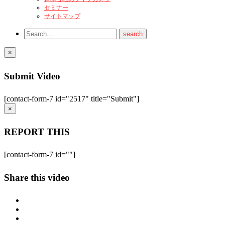
セミナー
サイトマップ
×
Submit Video
[contact-form-7 id="2517" title="Submit"]
×
REPORT THIS
[contact-form-7 id=""]
Share this video