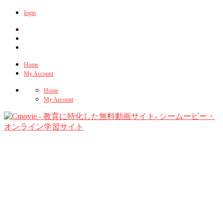
login
Home
My Account
Home
My Account