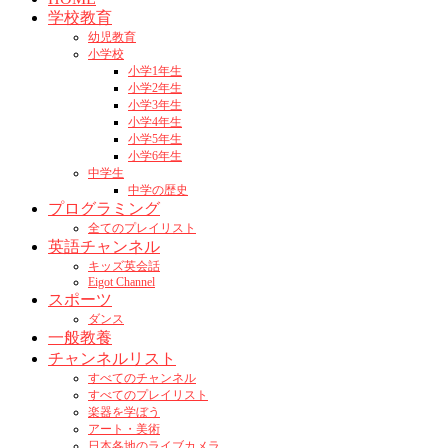
学校教育
幼児教育
小学校
小学1年生
小学2年生
小学3年生
小学4年生
小学5年生
小学6年生
中学生
中学の歴史
プログラミング
全てのプレイリスト
英語チャンネル
キッズ英会話
Eigot Channel
スポーツ
ダンス
一般教養
チャンネルリスト
すべてのチャンネル
すべてのプレイリスト
楽器を学ぼう
アート・美術
日本各地のライブカメラ