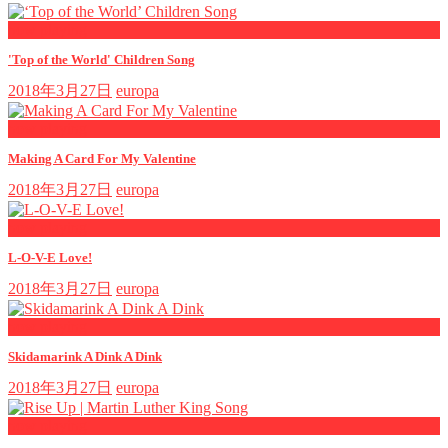
now playing
'Top of the World' Children Song
2018年3月27日
europa
now playing
Making A Card For My Valentine
2018年3月27日
europa
now playing
L-O-V-E Love!
2018年3月27日
europa
now playing
Skidamarink A Dink A Dink
2018年3月27日
europa
now playing