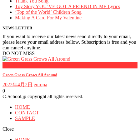
Thank You Song
Toy Story YOU’VE GOT A FRIEND IN ME Lyrics
‘Top of the World’ Children Song
Making A Card For My Valentine
NEWS LETTER
If you want to receive our latest news send directly to your email,
please leave your email address bellow. Subscription is free and you
can cancel anytime.
DO NOT MISS
おしらせ
Green Grass Grows All Around
2022年4月2日
europa
0
C-School.jp copyright all rights reserved.
HOME
CONTACT
SAMPLE
Close
HOME