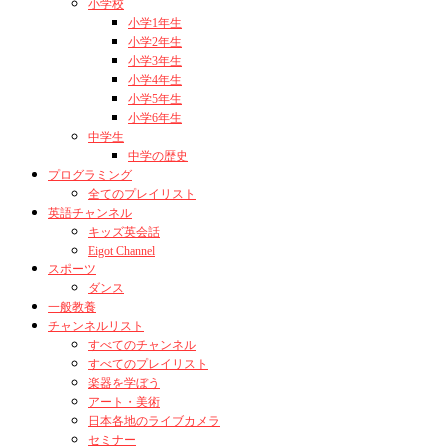
小学校
小学1年生
小学2年生
小学3年生
小学4年生
小学5年生
小学6年生
中学生
中学の歴史
プログラミング
全てのプレイリスト
英語チャンネル
キッズ英会話
Eigot Channel
スポーツ
ダンス
一般教養
チャンネルリスト
すべてのチャンネル
すべてのプレイリスト
楽器を学ぼう
アート・美術
日本各地のライブカメラ
セミナー