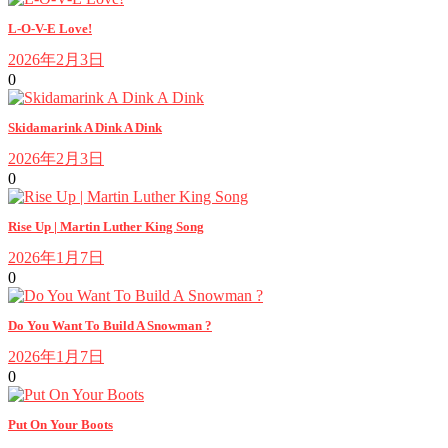
L-O-V-E Love!
2026年2月3日
0
Skidamarink A Dink A Dink
2026年2月3日
0
Rise Up | Martin Luther King Song
2026年1月7日
0
Do You Want To Build A Snowman ?
2026年1月7日
0
Put On Your Boots