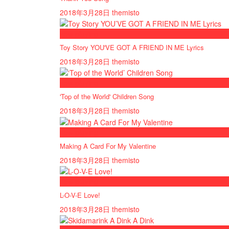
2018年3月28日
themisto
now playing
Toy Story YOU'VE GOT A FRIEND IN ME Lyrics
2018年3月28日
themisto
now playing
'Top of the World' Children Song
2018年3月28日
themisto
now playing
Making A Card For My Valentine
2018年3月28日
themisto
now playing
L-O-V-E Love!
2018年3月28日
themisto