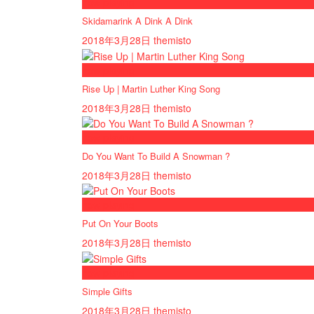
now playing
Skidamarink A Dink A Dink
2018年3月28日
themisto
now playing
Rise Up | Martin Luther King Song
2018年3月28日
themisto
now playing
Do You Want To Build A Snowman ?
2018年3月28日
themisto
now playing
Put On Your Boots
2018年3月28日
themisto
now playing
Simple Gifts
2018年3月28日
themisto