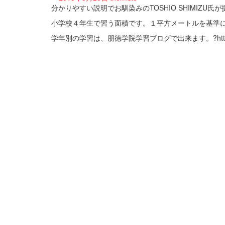
分かりやすい説明でお馴染みのTOSHIO SHIMIZ
小学校４年生で習う面積です。１平方メートルを基準
学年別の学習は、朋徳学院学習ブログで出来ます。?http://hou