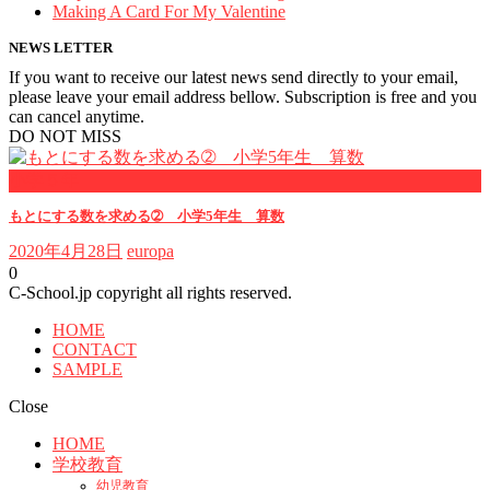
Making A Card For My Valentine
NEWS LETTER
If you want to receive our latest news send directly to your email,
please leave your email address bellow. Subscription is free and you
can cancel anytime.
DO NOT MISS
小学５年
もとにする数を求める➁ 小学5年生 算数
2020年4月28日
europa
0
C-School.jp copyright all rights reserved.
HOME
CONTACT
SAMPLE
Close
HOME
学校教育
幼児教育