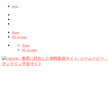
login
Home
My Account
Home
My Account