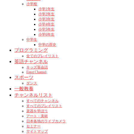
小学校
小学1年生
小学2年生
小学3年生
小学4年生
小学5年生
小学6年生
中学生
中学の歴史
プログラミング
全てのプレイリスト
英語チャンネル
キッズ英会話
Eigot Channel
スポーツ
ダンス
一般教養
チャンネルリスト
すべてのチャンネル
すべてのプレイリスト
楽器を学ぼう
アート・美術
日本各地のライブカメラ
セミナー
サイトマップ