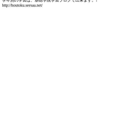
学年別の学習は、朋徳学院学習ブログで出来ます。?
http://houtoku.seesaa.net/