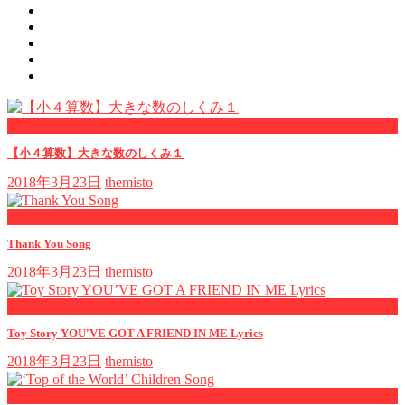
now viewing
【小４算数】大きな数のしくみ１
2018年3月23日
themisto
now playing
Thank You Song
2018年3月23日
themisto
now playing
Toy Story YOU'VE GOT A FRIEND IN ME Lyrics
2018年3月23日
themisto
now playing