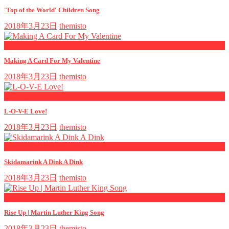
'Top of the World' Children Song
2018年3月23日
themisto
now playing
Making A Card For My Valentine
2018年3月23日
themisto
now playing
L-O-V-E Love!
2018年3月23日
themisto
now playing
Skidamarink A Dink A Dink
2018年3月23日
themisto
now playing
Rise Up | Martin Luther King Song
2018年3月23日
themisto