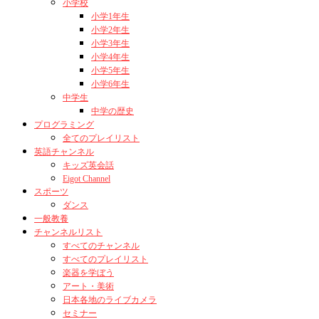
小学校
小学1年生
小学2年生
小学3年生
小学4年生
小学5年生
小学6年生
中学生
中学の歴史
プログラミング
全てのプレイリスト
英語チャンネル
キッズ英会話
Eigot Channel
スポーツ
ダンス
一般教養
チャンネルリスト
すべてのチャンネル
すべてのプレイリスト
楽器を学ぼう
アート・美術
日本各地のライブカメラ
セミナー