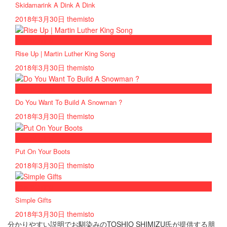
Skidamarink A Dink A Dink
2018年3月30日
themisto
now playing
Rise Up | Martin Luther King Song
2018年3月30日
themisto
now playing
Do You Want To Build A Snowman ?
2018年3月30日
themisto
now playing
Put On Your Boots
2018年3月30日
themisto
now playing
Simple Gifts
2018年3月30日
themisto
分かりやすい説明でお馴染みのTOSHIO SHIMIZU氏が提供する朋