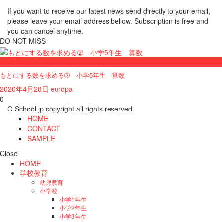
If you want to receive our latest news send directly to your email,
please leave your email address bellow. Subscription is free and
you can cancel anytime.
DO NOT MISS
小学５年
もとにする数を求める➁ 小学5年生 算数
2020年4月28日
europa
0
C-School.jp copyright all rights reserved.
HOME
CONTACT
SAMPLE
Close
HOME
学校教育
幼児教育
小学校
小学1年生
小学2年生
小学3年生