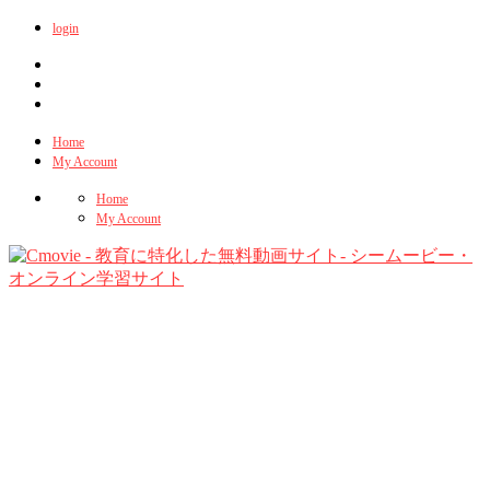
login
Home
My Account
Home
My Account