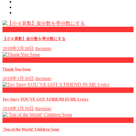
now viewing
【小４算数】仮分数を帯分数にする
2018年3月30日
themisto
now playing
Thank You Song
2018年3月30日
themisto
now playing
Toy Story YOU'VE GOT A FRIEND IN ME Lyrics
2018年3月30日
themisto
now playing
'Top of the World' Children Song