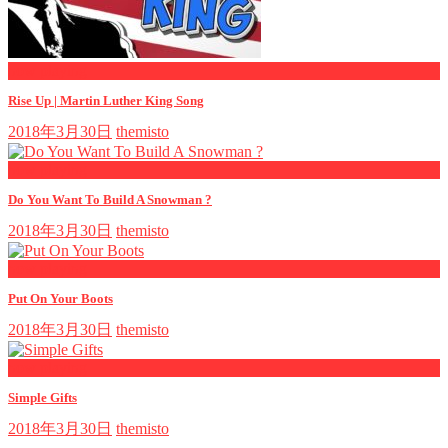
now playing
Rise Up | Martin Luther King Song
2018年3月30日
themisto
now playing
Do You Want To Build A Snowman ?
2018年3月30日
themisto
now playing
Put On Your Boots
2018年3月30日
themisto
now playing
Simple Gifts
2018年3月30日
themisto