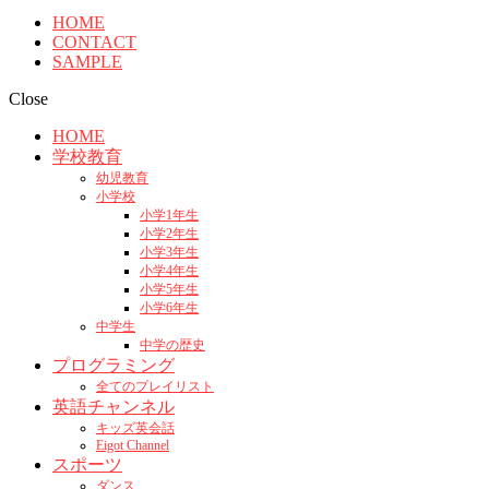
HOME
CONTACT
SAMPLE
Close
HOME
学校教育
幼児教育
小学校
小学1年生
小学2年生
小学3年生
小学4年生
小学5年生
小学6年生
中学生
中学の歴史
プログラミング
全てのプレイリスト
英語チャンネル
キッズ英会話
Eigot Channel
スポーツ
ダンス