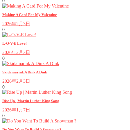
0
Making A Card For My Valentine
2026年2月3日
0
L-O-V-E Love!
2026年2月3日
0
Skidamarink A Dink A Dink
2026年2月3日
0
Rise Up | Martin Luther King Song
2026年1月7日
0
Do You Want To Build A Snowman ?