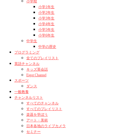
小学校
小学1年生
小学2年生
小学3年生
小学4年生
小学5年生
小学6年生
中学生
中学の歴史
プログラミング
全てのプレイリスト
英語チャンネル
キッズ英会話
Eigot Channel
スポーツ
ダンス
一般教養
チャンネルリスト
すべてのチャンネル
すべてのプレイリスト
楽器を学ぼう
アート・美術
日本各地のライブカメラ
セミナー