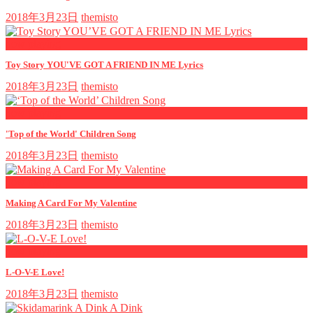
2018年3月23日
themisto
now playing
Toy Story YOU'VE GOT A FRIEND IN ME Lyrics
2018年3月23日
themisto
now playing
'Top of the World' Children Song
2018年3月23日
themisto
now playing
Making A Card For My Valentine
2018年3月23日
themisto
now playing
L-O-V-E Love!
2018年3月23日
themisto