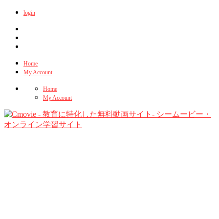
login
Home
My Account
Home
My Account