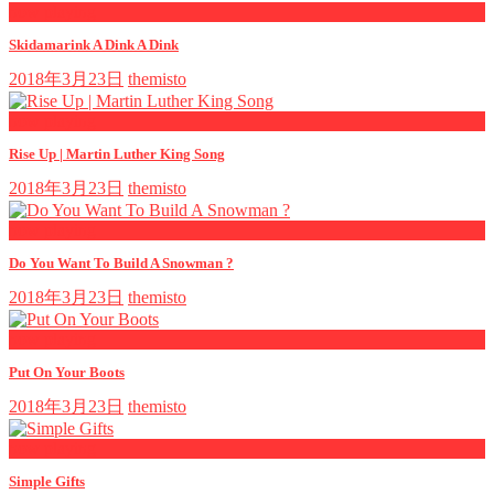
now playing
Skidamarink A Dink A Dink
2018年3月23日
themisto
now playing
Rise Up | Martin Luther King Song
2018年3月23日
themisto
now playing
Do You Want To Build A Snowman ?
2018年3月23日
themisto
now playing
Put On Your Boots
2018年3月23日
themisto
now playing
Simple Gifts