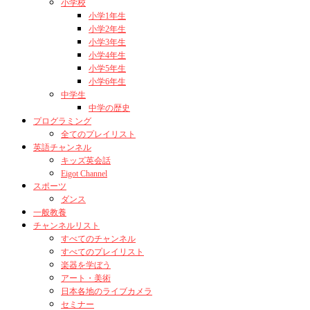
小学校
小学1年生
小学2年生
小学3年生
小学4年生
小学5年生
小学6年生
中学生
中学の歴史
プログラミング
全てのプレイリスト
英語チャンネル
キッズ英会話
Eigot Channel
スポーツ
ダンス
一般教養
チャンネルリスト
すべてのチャンネル
すべてのプレイリスト
楽器を学ぼう
アート・美術
日本各地のライブカメラ
セミナー