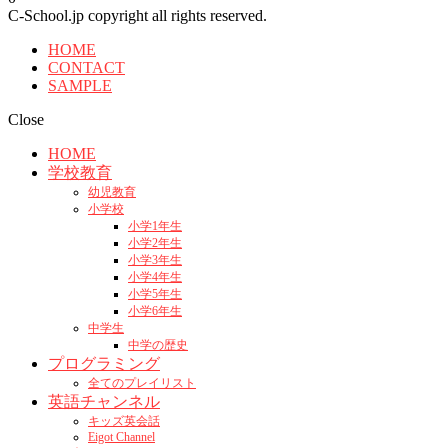
C-School.jp copyright all rights reserved.
HOME
CONTACT
SAMPLE
Close
HOME
学校教育
幼児教育
小学校
小学1年生
小学2年生
小学3年生
小学4年生
小学5年生
小学6年生
中学生
中学の歴史
プログラミング
全てのプレイリスト
英語チャンネル
キッズ英会話
Eigot Channel