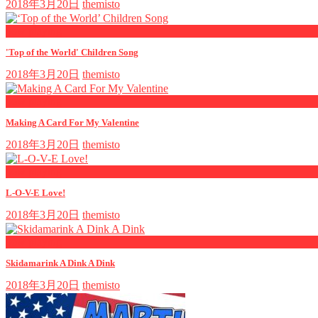
2018年3月20日
themisto
now playing
'Top of the World' Children Song
2018年3月20日
themisto
now playing
Making A Card For My Valentine
2018年3月20日
themisto
now playing
L-O-V-E Love!
2018年3月20日
themisto
now playing
Skidamarink A Dink A Dink
2018年3月20日
themisto