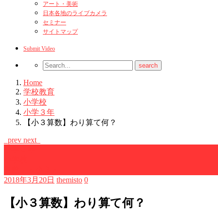
アート・美術
日本各地のライブカメラ
セミナー
サイトマップ
Submit Video
Home
学校教育
小学校
小学３年
【小３算数】わり算て何？
prev
next
小学３年
小学校
算数 ＜小３＞
2018年3月20日
themisto
0
【小３算数】わり算て何？