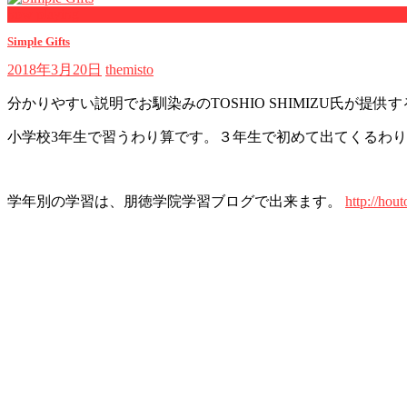
now playing
Simple Gifts
2018年3月20日
themisto
分かりやすい説明でお馴染みのTOSHIO SHIMIZU氏が
小学校3年生で習うわり算です。３年生で初めて出てくるわ
学年別の学習は、朋徳学院学習ブログで出来ます。
http://hout