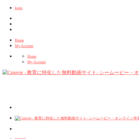
login
Home
My Account
Home
My Account