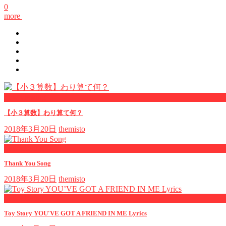
0
more
now viewing
【小３算数】わり算て何？
2018年3月20日
themisto
now playing
Thank You Song
2018年3月20日
themisto
now playing
Toy Story YOU'VE GOT A FRIEND IN ME Lyrics