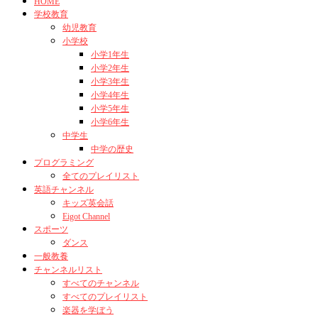
HOME
学校教育
幼児教育
小学校
小学1年生
小学2年生
小学3年生
小学4年生
小学5年生
小学6年生
中学生
中学の歴史
プログラミング
全てのプレイリスト
英語チャンネル
キッズ英会話
Eigot Channel
スポーツ
ダンス
一般教養
チャンネルリスト
すべてのチャンネル
すべてのプレイリスト
楽器を学ぼう