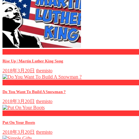
now playing
Rise Up | Martin Luther King Song
2018年3月20日
themisto
now playing
Do You Want To Build A Snowman ?
2018年3月20日
themisto
now playing
Put On Your Boots
2018年3月20日
themisto