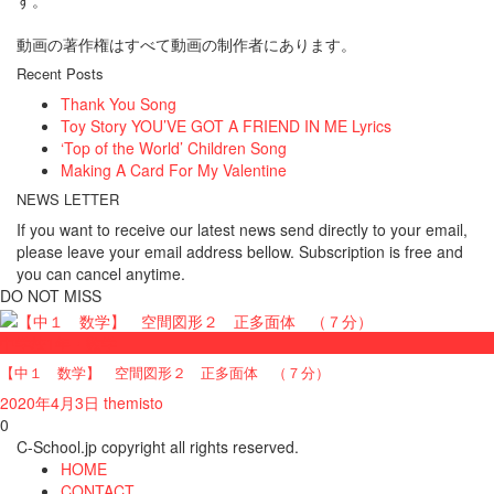
す。
動画の著作権はすべて動画の制作者にあります。
Recent Posts
Thank You Song
Toy Story YOU’VE GOT A FRIEND IN ME Lyrics
‘Top of the World’ Children Song
Making A Card For My Valentine
NEWS LETTER
If you want to receive our latest news send directly to your email,
please leave your email address bellow. Subscription is free and
you can cancel anytime.
DO NOT MISS
中学校1年・数学
【中１ 数学】 空間図形２ 正多面体 （７分）
2020年4月3日
themisto
0
C-School.jp copyright all rights reserved.
HOME
CONTACT