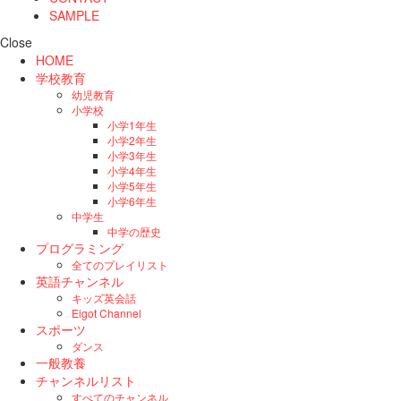
SAMPLE
Close
HOME
学校教育
幼児教育
小学校
小学1年生
小学2年生
小学3年生
小学4年生
小学5年生
小学6年生
中学生
中学の歴史
プログラミング
全てのプレイリスト
英語チャンネル
キッズ英会話
Eigot Channel
スポーツ
ダンス
一般教養
チャンネルリスト
すべてのチャンネル