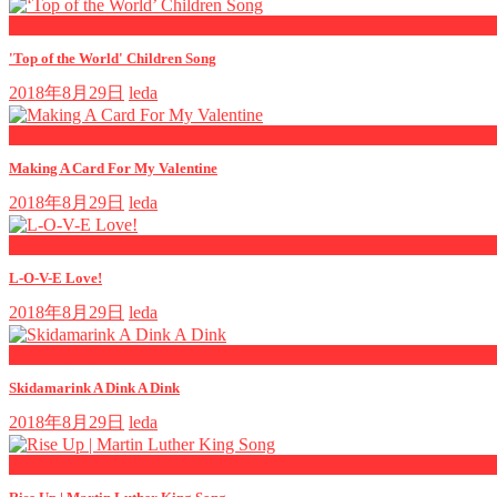
now playing
'Top of the World' Children Song
2018年8月29日
leda
now playing
Making A Card For My Valentine
2018年8月29日
leda
now playing
L-O-V-E Love!
2018年8月29日
leda
now playing
Skidamarink A Dink A Dink
2018年8月29日
leda
now playing