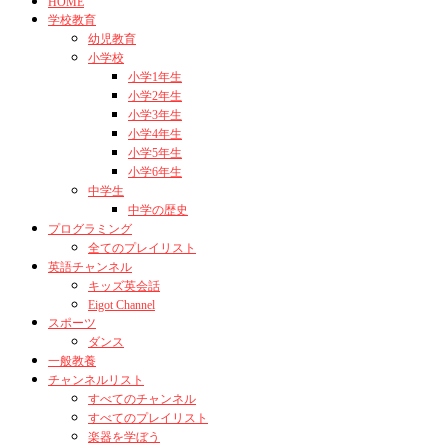
HOME
学校教育
幼児教育
小学校
小学1年生
小学2年生
小学3年生
小学4年生
小学5年生
小学6年生
中学生
中学の歴史
プログラミング
全てのプレイリスト
英語チャンネル
キッズ英会話
Eigot Channel
スポーツ
ダンス
一般教養
チャンネルリスト
すべてのチャンネル
すべてのプレイリスト
楽器を学ぼう