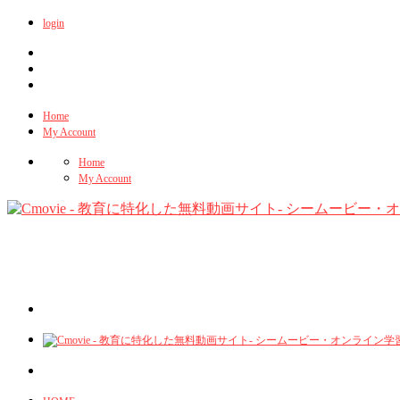
login
Home
My Account
Home
My Account