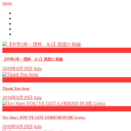
more
now viewing
【中学2年・理科 8-2】気団と前線
2018年8月29日
leda
now playing
Thank You Song
2018年8月29日
leda
now playing
Toy Story YOU'VE GOT A FRIEND IN ME Lyrics
2018年8月29日
leda