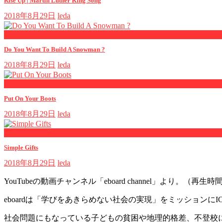
Rise Up | Martin Luther King Song
2018年8月29日
leda
now playing
Do You Want To Build A Snowman ?
2018年8月29日
leda
now playing
Put On Your Boots
2018年8月29日
leda
now playing
Simple Gifts
2018年8月29日
leda
YouTubeの動画チャンネル「eboard channel」より。（再生時間
eboardは「学びをあきらめない社会の実現」をミッションに
社会問題にもなっている子どもの貧困や地理的格差、不登校によ