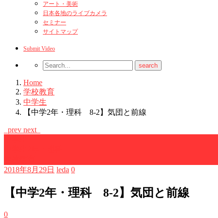
アート・美術
日本各地のライブカメラ
セミナー
サイトマップ
Submit Video
Home
学校教育
中学生
【中学2年・理科 8-2】気団と前線
prev
next
中学生
中学生2年・理科
学校教育
2018年8月29日
leda
0
【中学2年・理科 8-2】気団と前線
0