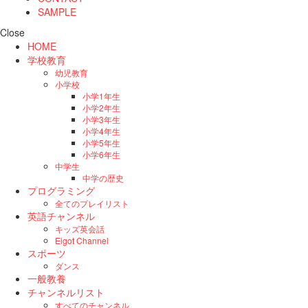
SAMPLE
Close
HOME
学校教育
幼児教育
小学校
小学1年生
小学2年生
小学3年生
小学4年生
小学5年生
小学6年生
中学生
中学の歴史
プログラミング
全てのプレイリスト
英語チャンネル
キッズ英会話
Eigot Channel
スポーツ
ダンス
一般教養
チャンネルリスト
すべてのチャンネル