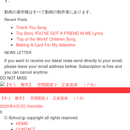
す。
動画の著作権はすべて動画の制作者にあります。
Recent Posts
Thank You Song
Toy Story YOU’VE GOT A FRIEND IN ME Lyrics
‘Top of the World’ Children Song
Making A Card For My Valentine
NEWS LETTER
If you want to receive our latest news send directly to your email,
please leave your email address bellow. Subscription is free and
you can cancel anytime.
DO NOT MISS
中学校1年・数学
【中１ 数学】 空間図形２ 正多面体 （７分）
2020年4月3日
themisto
0
C-School.jp copyright all rights reserved.
HOME
CONTACT