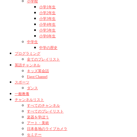
小学校
小学1年生
小学2年生
小学3年生
小学4年生
小学5年生
小学6年生
中学生
中学の歴史
プログラミング
全てのプレイリスト
英語チャンネル
キッズ英会話
Eigot Channel
スポーツ
ダンス
一般教養
チャンネルリスト
すべてのチャンネル
すべてのプレイリスト
楽器を学ぼう
アート・美術
日本各地のライブカメラ
セミナー