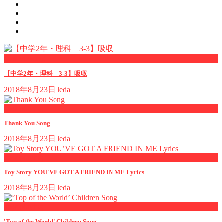
now viewing
【中学2年・理科 3-3】吸収
2018年8月23日
leda
now playing
Thank You Song
2018年8月23日
leda
now playing
Toy Story YOU'VE GOT A FRIEND IN ME Lyrics
2018年8月23日
leda
now playing
'Top of the World' Children Song