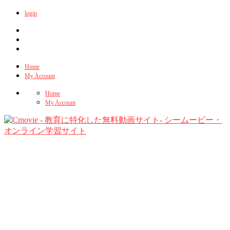
login
Home
My Account
Home
My Account