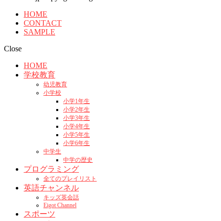
HOME
CONTACT
SAMPLE
Close
HOME
学校教育
幼児教育
小学校
小学1年生
小学2年生
小学3年生
小学4年生
小学5年生
小学6年生
中学生
中学の歴史
プログラミング
全てのプレイリスト
英語チャンネル
キッズ英会話
Eigot Channel
スポーツ