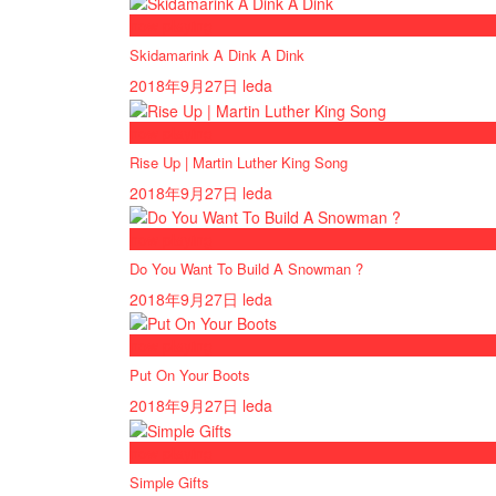
now playing
Skidamarink A Dink A Dink
2018年9月27日
leda
now playing
Rise Up | Martin Luther King Song
2018年9月27日
leda
now playing
Do You Want To Build A Snowman ?
2018年9月27日
leda
now playing
Put On Your Boots
2018年9月27日
leda
now playing
Simple Gifts