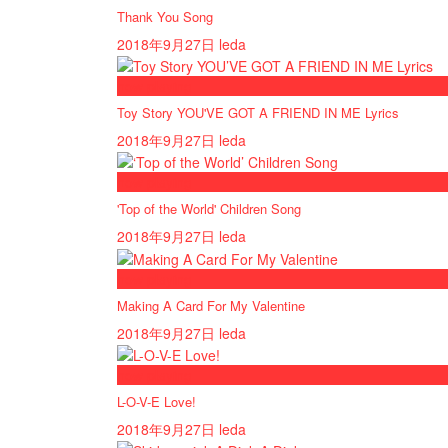
Thank You Song
2018年9月27日
leda
now playing
Toy Story YOU'VE GOT A FRIEND IN ME Lyrics
2018年9月27日
leda
now playing
'Top of the World' Children Song
2018年9月27日
leda
now playing
Making A Card For My Valentine
2018年9月27日
leda
now playing
L-O-V-E Love!
2018年9月27日
leda