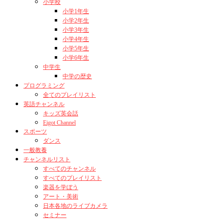
小学校
小学1年生
小学2年生
小学3年生
小学4年生
小学5年生
小学6年生
中学生
中学の歴史
プログラミング
全てのプレイリスト
英語チャンネル
キッズ英会話
Eigot Channel
スポーツ
ダンス
一般教養
チャンネルリスト
すべてのチャンネル
すべてのプレイリスト
楽器を学ぼう
アート・美術
日本各地のライブカメラ
セミナー