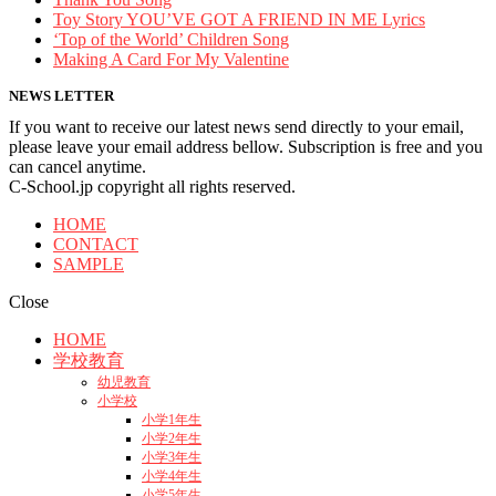
Toy Story YOU’VE GOT A FRIEND IN ME Lyrics
‘Top of the World’ Children Song
Making A Card For My Valentine
NEWS LETTER
If you want to receive our latest news send directly to your email,
please leave your email address bellow. Subscription is free and you
can cancel anytime.
C-School.jp copyright all rights reserved.
HOME
CONTACT
SAMPLE
Close
HOME
学校教育
幼児教育
小学校
小学1年生
小学2年生
小学3年生
小学4年生
小学5年生