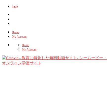
login
Home
My Account
Home
My Account