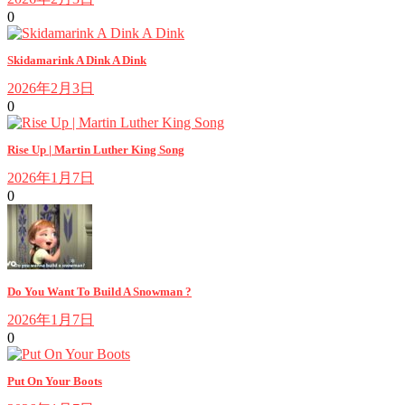
0
Skidamarink A Dink A Dink
2026年2月3日
0
Rise Up | Martin Luther King Song
2026年1月7日
0
Do You Want To Build A Snowman ?
2026年1月7日
0
Put On Your Boots