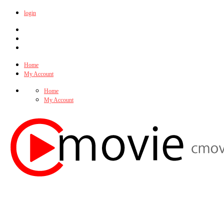
login
Home
My Account
Home
My Account