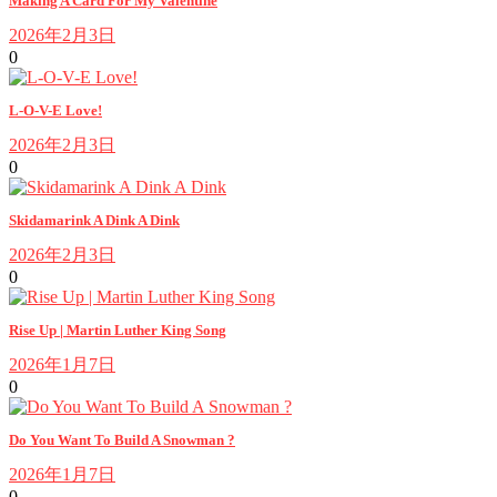
Making A Card For My Valentine
2026年2月3日
0
L-O-V-E Love!
2026年2月3日
0
Skidamarink A Dink A Dink
2026年2月3日
0
Rise Up | Martin Luther King Song
2026年1月7日
0
Do You Want To Build A Snowman ?
2026年1月7日
0