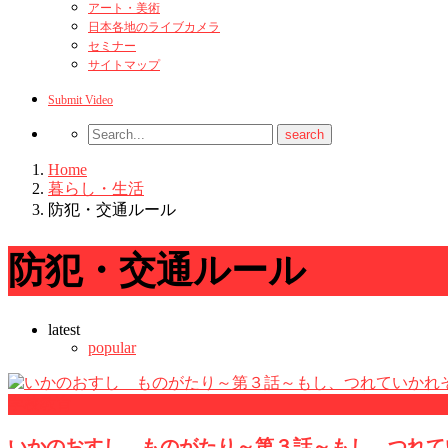
アート・美術
日本各地のライブカメラ
セミナー
サイトマップ
Submit Video
Home
暮らし・生活
防犯・交通ルール
防犯・交通ルール
latest
popular
学校教育
いかのおすし ものがたり～第３話～もし、つれて