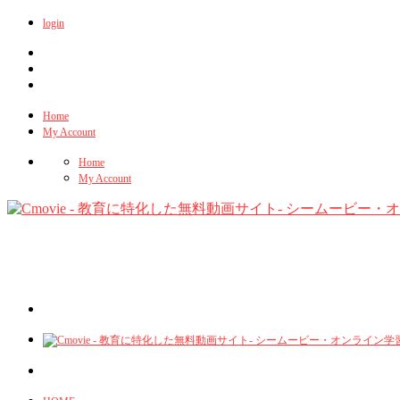
login
Home
My Account
Home
My Account