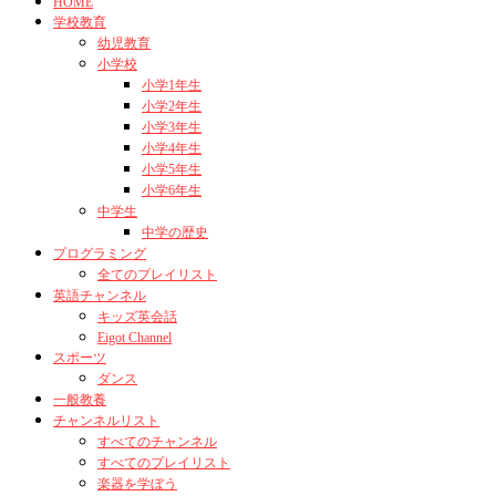
HOME
学校教育
幼児教育
小学校
小学1年生
小学2年生
小学3年生
小学4年生
小学5年生
小学6年生
中学生
中学の歴史
プログラミング
全てのプレイリスト
英語チャンネル
キッズ英会話
Eigot Channel
スポーツ
ダンス
一般教養
チャンネルリスト
すべてのチャンネル
すべてのプレイリスト
楽器を学ぼう