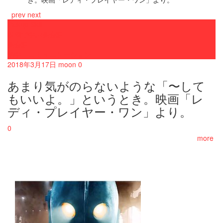
prev
next
Pickup Skill
映画で学ぶ英会話
英会話
語学・コミュニケーション
2018年3月17日
moon
0
あまり気がのらないような「〜して
もいいよ。」というとき。映画「レ
ディ・プレイヤー・ワン」より。
0
more