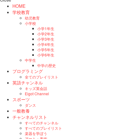
HOME
学校教育
幼児教育
小学校
小学1年生
小学2年生
小学3年生
小学4年生
小学5年生
小学6年生
中学生
中学の歴史
プログラミング
全てのプレイリスト
英語チャンネル
キッズ英会話
Eigot Channel
スポーツ
ダンス
一般教養
チャンネルリスト
すべてのチャンネル
すべてのプレイリスト
楽器を学ぼう
アート・美術