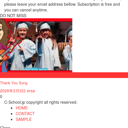
please leave your email address bellow. Subscription is free and
you can cancel anytime.
DO NOT MISS
Kids songs
Thank You Song
2026年3月3日
ersa
0
C-School.jp copyright all rights reserved.
HOME
CONTACT
SAMPLE
Close