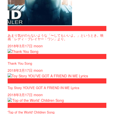
now viewing
あまり気がのらないような「〜してもいいよ。」というとき。映
画「レディ・プレイヤー・ワン」より。
2018年3月17日
moon
now playing
Thank You Song
2018年3月17日
moon
now playing
Toy Story YOU'VE GOT A FRIEND IN ME Lyrics
2018年3月17日
moon
now playing
'Top of the World' Children Song