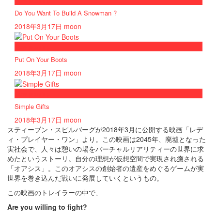
now playing
Do You Want To Build A Snowman ?
2018年3月17日
moon
now playing
Put On Your Boots
2018年3月17日
moon
now playing
Simple Gifts
2018年3月17日
moon
スティーブン・スピルバーグが
2018
年
3
月に公開する映画「レデ
ィ・プレイヤー・ワン」より。この映画は
2045
年、廃墟となった
実社会で、人々は憩いの場をバーチャルリアリティーの世界に求
めたというストーリ。自分の理想が仮想空間で実現され癒される
「オアシス」。このオアシスの創始者の遺産をめぐるゲームが実
世界を巻き込んだ戦いに発展していくというもの。
この映画のトレイラーの中で、
Are you willing to fight?