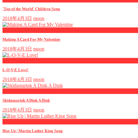
'Top of the World' Children Song
2018年4月3日
moon
now playing
Making A Card For My Valentine
2018年4月3日
moon
now playing
L-O-V-E Love!
2018年4月3日
moon
now playing
Skidamarink A Dink A Dink
2018年4月3日
moon
now playing
Rise Up | Martin Luther King Song