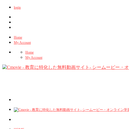
login
Home
My Account
Home
My Account