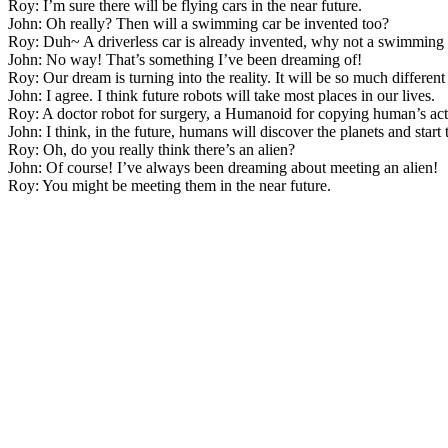
Roy: I’m sure there will be flying cars in the near future.
John: Oh really? Then will a swimming car be invented too?
Roy: Duh~ A driverless car is already invented, why not a swimming 
John: No way! That’s something I’ve been dreaming of!
Roy: Our dream is turning into the reality. It will be so much different 
John: I agree. I think future robots will take most places in our lives.
Roy: A doctor robot for surgery, a Humanoid for copying human’s acti
John: I think, in the future, humans will discover the planets and start 
Roy: Oh, do you really think there’s an alien?
John: Of course! I’ve always been dreaming about meeting an alien!
Roy: You might be meeting them in the near future.