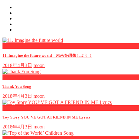
now viewing
11. Imagine the future world 未来を想像しよう！
2018年4月3日
moon
now playing
Thank You Song
2018年4月3日
moon
now playing
Toy Story YOU'VE GOT A FRIEND IN ME Lyrics
2018年4月3日
moon
now playing