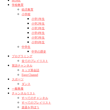
HOME
学校教育
幼児教育
小学校
小学1年生
小学2年生
小学3年生
小学4年生
小学5年生
小学6年生
中学生
中学の歴史
プログラミング
全てのプレイリスト
英語チャンネル
キッズ英会話
Eigot Channel
スポーツ
ダンス
一般教養
チャンネルリスト
すべてのチャンネル
すべてのプレイリスト
楽器を学ぼう