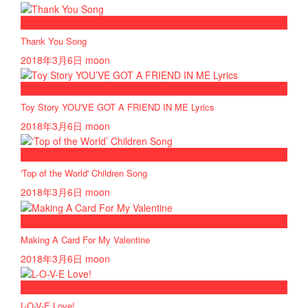
now playing
Thank You Song
2018年3月6日
moon
now playing
Toy Story YOU'VE GOT A FRIEND IN ME Lyrics
2018年3月6日
moon
now playing
'Top of the World' Children Song
2018年3月6日
moon
now playing
Making A Card For My Valentine
2018年3月6日
moon
now playing
L-O-V-E Love!