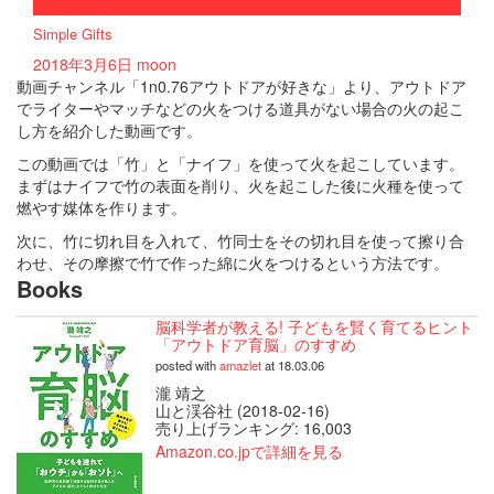
now playing
Simple Gifts
2018年3月6日
moon
動画チャンネル「1n0.76アウトドアが好きな」より、アウトドア
でライターやマッチなどの火をつける道具がない場合の火の起こ
し方を紹介した動画です。
この動画では「竹」と「ナイフ」を使って火を起こしています。
まずはナイフで竹の表面を削り、火を起こした後に火種を使って
燃やす媒体を作ります。
次に、竹に切れ目を入れて、竹同士をその切れ目を使って擦り合
わせ、その摩擦で竹で作った綿に火をつけるという方法です。
Books
脳科学者が教える! 子どもを賢く育てるヒント
「アウトドア育脳」のすすめ
posted with
amazlet
at 18.03.06
瀧 靖之
山と渓谷社 (2018-02-16)
売り上げランキング: 16,003
Amazon.co.jpで詳細を見る