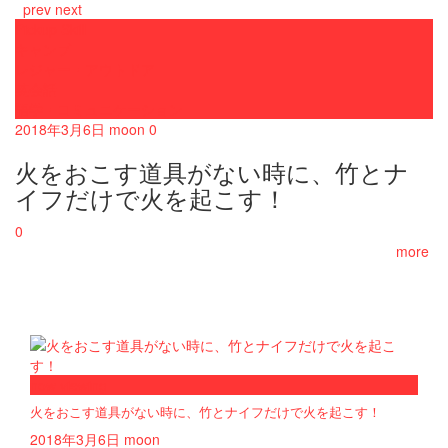
prev
next
Pickup Skill
キャンプ
レジャー・アウトドア
英会話
語学・コミュニケーション
2018年3月6日
moon
0
火をおこす道具がない時に、竹とナ
イフだけで火を起こす！
0
more
now viewing
火をおこす道具がない時に、竹とナイフだけで火を起こす！
2018年3月6日
moon