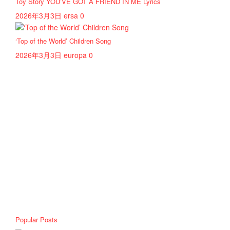
Toy Story YOU’VE GOT A FRIEND IN ME Lyrics
2026年3月3日
ersa
0
‘Top of the World’ Children Song
2026年3月3日
europa
0
Popular Posts