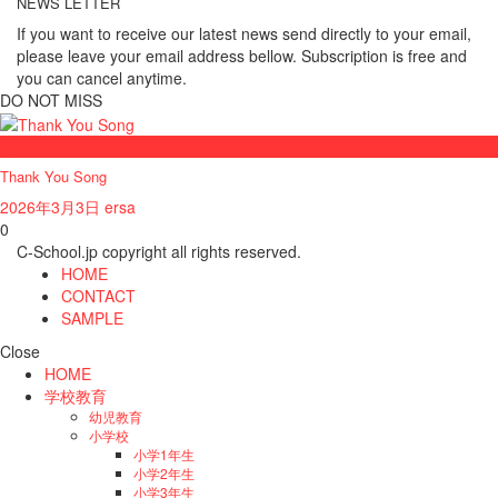
NEWS LETTER
If you want to receive our latest news send directly to your email,
please leave your email address bellow. Subscription is free and
you can cancel anytime.
DO NOT MISS
Kids songs
Thank You Song
2026年3月3日
ersa
0
C-School.jp copyright all rights reserved.
HOME
CONTACT
SAMPLE
Close
HOME
学校教育
幼児教育
小学校
小学1年生
小学2年生
小学3年生