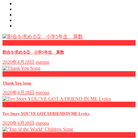
now viewing
割合を求める➀ 小学5年生 算数
2020年4月28日
europa
now playing
Thank You Song
2020年4月28日
europa
now playing
Toy Story YOU'VE GOT A FRIEND IN ME Lyrics
2020年4月28日
europa
now playing