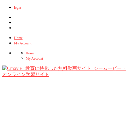
login
Home
My Account
Home
My Account