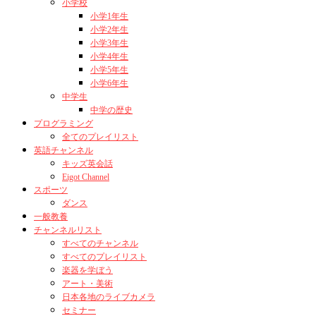
小学校
小学1年生
小学2年生
小学3年生
小学4年生
小学5年生
小学6年生
中学生
中学の歴史
プログラミング
全てのプレイリスト
英語チャンネル
キッズ英会話
Eigot Channel
スポーツ
ダンス
一般教養
チャンネルリスト
すべてのチャンネル
すべてのプレイリスト
楽器を学ぼう
アート・美術
日本各地のライブカメラ
セミナー