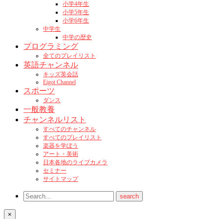
小学4年生
小学5年生
小学6年生
中学生
中学の歴史
プログラミング
全てのプレイリスト
英語チャンネル
キッズ英会話
Eigot Channel
スポーツ
ダンス
一般教養
チャンネルリスト
すべてのチャンネル
すべてのプレイリスト
楽器を学ぼう
アート・美術
日本各地のライブカメラ
セミナー
サイトマップ
×