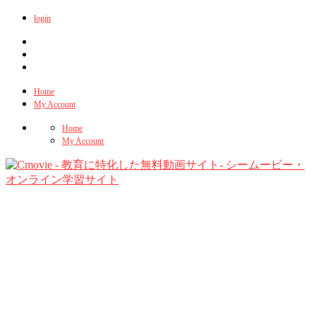
login
Home
My Account
Home
My Account