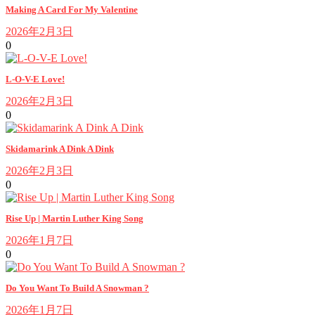
Making A Card For My Valentine
2026年2月3日
0
L-O-V-E Love!
2026年2月3日
0
Skidamarink A Dink A Dink
2026年2月3日
0
Rise Up | Martin Luther King Song
2026年1月7日
0
Do You Want To Build A Snowman ?
2026年1月7日