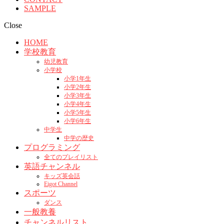
SAMPLE
Close
HOME
学校教育
幼児教育
小学校
小学1年生
小学2年生
小学3年生
小学4年生
小学5年生
小学6年生
中学生
中学の歴史
プログラミング
全てのプレイリスト
英語チャンネル
キッズ英会話
Eigot Channel
スポーツ
ダンス
一般教養
チャンネルリスト