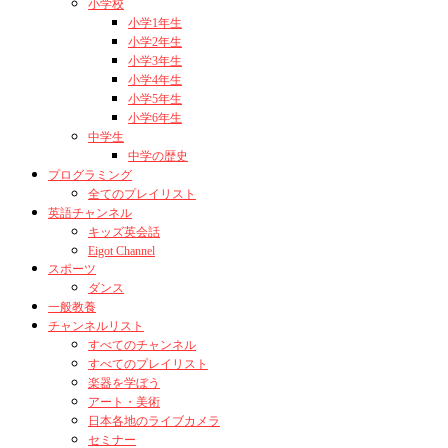
小学校
小学1年生
小学2年生
小学3年生
小学4年生
小学5年生
小学6年生
中学生
中学の歴史
プログラミング
全てのプレイリスト
英語チャンネル
キッズ英会話
Eigot Channel
スポーツ
ダンス
一般教養
チャンネルリスト
すべてのチャンネル
すべてのプレイリスト
楽器を学ぼう
アート・美術
日本各地のライブカメラ
セミナー