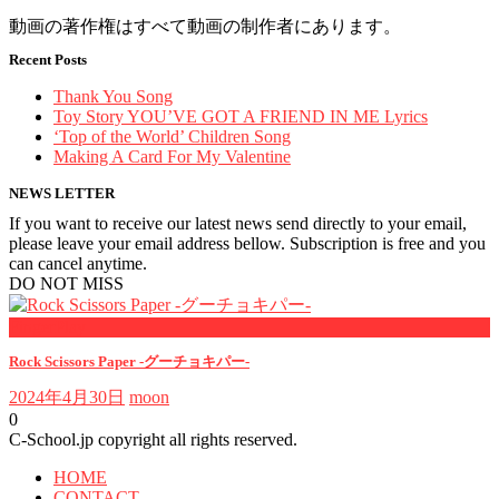
動画の著作権はすべて動画の制作者にあります。
Recent Posts
Thank You Song
Toy Story YOU’VE GOT A FRIEND IN ME Lyrics
‘Top of the World’ Children Song
Making A Card For My Valentine
NEWS LETTER
If you want to receive our latest news send directly to your email,
please leave your email address bellow. Subscription is free and you
can cancel anytime.
DO NOT MISS
FingerPlay
Rock Scissors Paper -グーチョキパー-
2024年4月30日
moon
0
C-School.jp copyright all rights reserved.
HOME
CONTACT