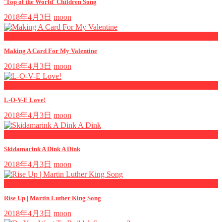
'Top of the World' Children Song
2018年4月3日
moon
now playing
Making A Card For My Valentine
2018年4月3日
moon
now playing
L-O-V-E Love!
2018年4月3日
moon
now playing
Skidamarink A Dink A Dink
2018年4月3日
moon
now playing
Rise Up | Martin Luther King Song
2018年4月3日
moon