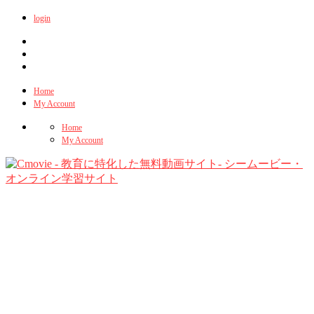
login
Home
My Account
Home
My Account