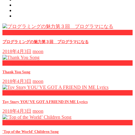
now viewing
プログラミングの魅力第３回 プログラマになる
2018年4月3日
moon
now playing
Thank You Song
2018年4月3日
moon
now playing
Toy Story YOU'VE GOT A FRIEND IN ME Lyrics
2018年4月3日
moon
now playing
'Top of the World' Children Song