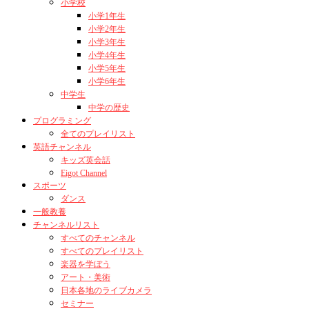
小学校
小学1年生
小学2年生
小学3年生
小学4年生
小学5年生
小学6年生
中学生
中学の歴史
プログラミング
全てのプレイリスト
英語チャンネル
キッズ英会話
Eigot Channel
スポーツ
ダンス
一般教養
チャンネルリスト
すべてのチャンネル
すべてのプレイリスト
楽器を学ぼう
アート・美術
日本各地のライブカメラ
セミナー