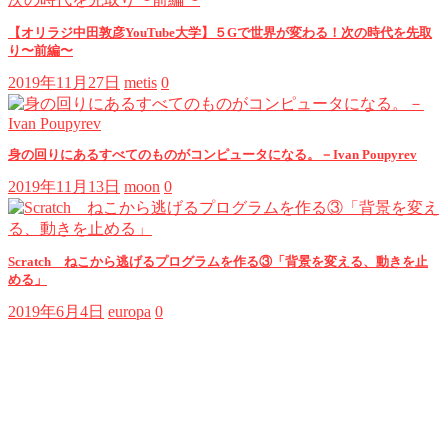
【オリラジ中田敦彦YouTube大学】５Gで世界が変わる！次の時代を先取
り〜前編〜
2019年11月27日
metis
0
身の回りにあるすべてのものがコンピュータになる。－Ivan Poupyrev
2019年11月13日
moon
0
Scratch ねこから逃げるプログラムを作る③「背景を変える、動きを止
める」
2019年6月4日
europa
0