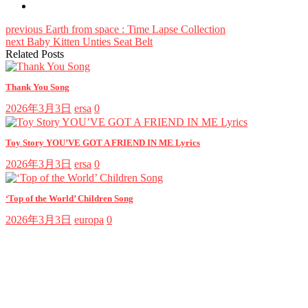
previous
Earth from space : Time Lapse Collection
next
Baby Kitten Unties Seat Belt
Related Posts
Thank You Song
2026年3月3日
ersa
0
Toy Story YOU’VE GOT A FRIEND IN ME Lyrics
2026年3月3日
ersa
0
‘Top of the World’ Children Song
2026年3月3日
europa
0