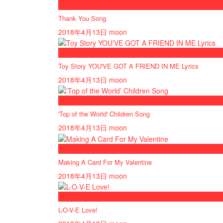
now playing
Thank You Song
2018年4月13日
moon
now playing
Toy Story YOU'VE GOT A FRIEND IN ME Lyrics
2018年4月13日
moon
now playing
'Top of the World' Children Song
2018年4月13日
moon
now playing
Making A Card For My Valentine
2018年4月13日
moon
now playing
L-O-V-E Love!