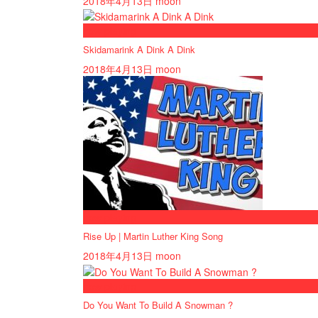
2018年4月13日
moon
now playing
Skidamarink A Dink A Dink
2018年4月13日
moon
now playing
Rise Up | Martin Luther King Song
2018年4月13日
moon
now playing
Do You Want To Build A Snowman ?