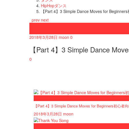
HipHopダンス
【Part 4】3 Simple Dance Moves for
prev
next
HipHopダンス
ダンス
2018年3月28日
moon
0
【Part 4】3 Simple Danc
0
now viewing
【Part 4】3 Simple Dance Moves for Begin
2018年3月28日
moon
now playing