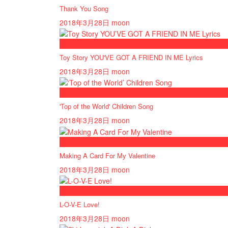
Thank You Song
2018年3月28日
moon
now playing
Toy Story YOU'VE GOT A FRIEND IN ME Lyrics
2018年3月28日
moon
now playing
'Top of the World' Children Song
2018年3月28日
moon
now playing
Making A Card For My Valentine
2018年3月28日
moon
now playing
L-O-V-E Love!
2018年3月28日
moon