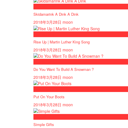
now playing
Skidamarink A Dink A Dink
2018年3月28日
moon
now playing
Rise Up | Martin Luther King Song
2018年3月28日
moon
now playing
Do You Want To Build A Snowman ?
2018年3月28日
moon
now playing
Put On Your Boots
2018年3月28日
moon
now playing
Simple Gifts