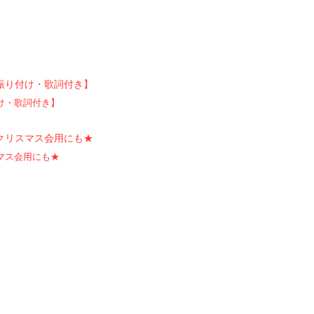
け・歌詞付き】
マス会用にも★