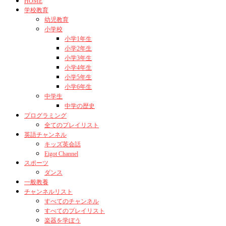
HOME
学校教育
幼児教育
小学校
小学1年生
小学2年生
小学3年生
小学4年生
小学5年生
小学6年生
中学生
中学の歴史
プログラミング
全てのプレイリスト
英語チャンネル
キッズ英会話
Eigot Channel
スポーツ
ダンス
一般教養
チャンネルリスト
すべてのチャンネル
すべてのプレイリスト
楽器を学ぼう