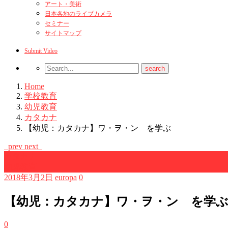
アート・美術
日本各地のライブカメラ
セミナー
サイトマップ
Submit Video
Home
学校教育
幼児教育
カタカナ
【幼児：カタカナ】ワ・ヲ・ン を学ぶ
prev
next
カタカナ
幼児教育
2018年3月2日
europa
0
【幼児：カタカナ】ワ・ヲ・ン を学
0