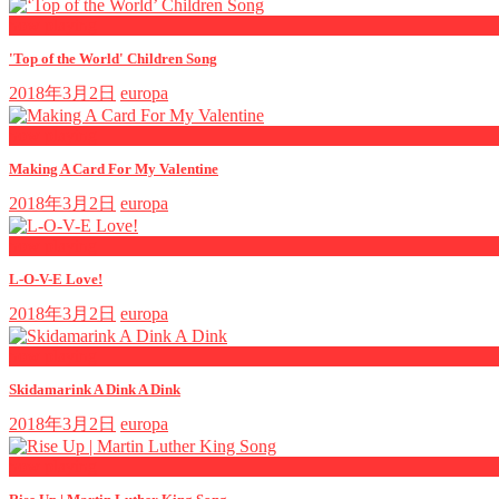
now playing
'Top of the World' Children Song
2018年3月2日
europa
now playing
Making A Card For My Valentine
2018年3月2日
europa
now playing
L-O-V-E Love!
2018年3月2日
europa
now playing
Skidamarink A Dink A Dink
2018年3月2日
europa
now playing