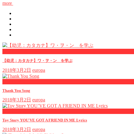
more
now viewing
【幼児：カタカナ】ワ・ヲ・ン を学ぶ
2018年3月2日
europa
now playing
Thank You Song
2018年3月2日
europa
now playing
Toy Story YOU'VE GOT A FRIEND IN ME Lyrics
2018年3月2日
europa