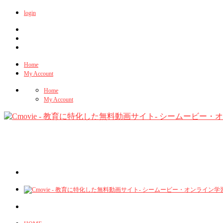
login
Home
My Account
Home
My Account