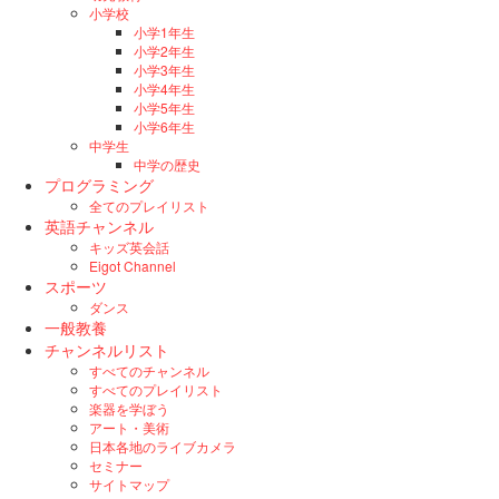
小学校
小学1年生
小学2年生
小学3年生
小学4年生
小学5年生
小学6年生
中学生
中学の歴史
プログラミング
全てのプレイリスト
英語チャンネル
キッズ英会話
Eigot Channel
スポーツ
ダンス
一般教養
チャンネルリスト
すべてのチャンネル
すべてのプレイリスト
楽器を学ぼう
アート・美術
日本各地のライブカメラ
セミナー
サイトマップ