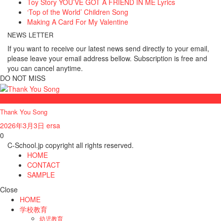
Toy Story YOU’VE GOT A FRIEND IN ME Lyrics
‘Top of the World’ Children Song
Making A Card For My Valentine
NEWS LETTER
If you want to receive our latest news send directly to your email,
please leave your email address bellow. Subscription is free and
you can cancel anytime.
DO NOT MISS
Kids songs
Thank You Song
2026年3月3日
ersa
0
C-School.jp copyright all rights reserved.
HOME
CONTACT
SAMPLE
Close
HOME
学校教育
幼児教育