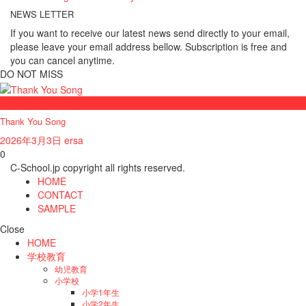
NEWS LETTER
If you want to receive our latest news send directly to your email,
please leave your email address bellow. Subscription is free and
you can cancel anytime.
DO NOT MISS
Kids songs
Thank You Song
2026年3月3日
ersa
0
C-School.jp copyright all rights reserved.
HOME
CONTACT
SAMPLE
Close
HOME
学校教育
幼児教育
小学校
小学1年生
小学2年生