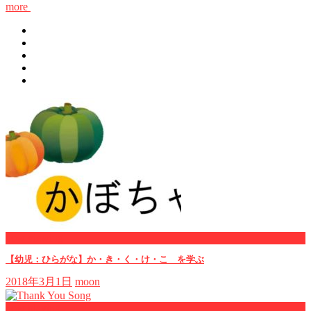
more
now viewing
【幼児：ひらがな】か・き・く・け・こ を学ぶ
2018年3月1日
moon
now playing