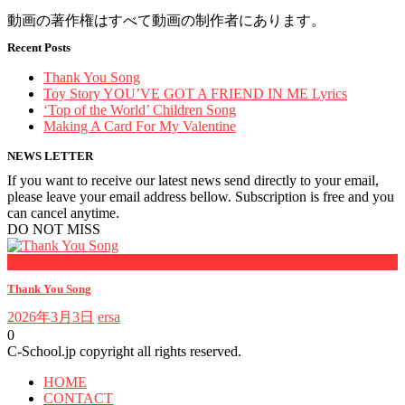
動画の著作権はすべて動画の制作者にあります。
Recent Posts
Thank You Song
Toy Story YOU’VE GOT A FRIEND IN ME Lyrics
‘Top of the World’ Children Song
Making A Card For My Valentine
NEWS LETTER
If you want to receive our latest news send directly to your email,
please leave your email address bellow. Subscription is free and you
can cancel anytime.
DO NOT MISS
Kids songs
Thank You Song
2026年3月3日
ersa
0
C-School.jp copyright all rights reserved.
HOME
CONTACT