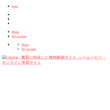
login
Home
My Account
Home
My Account