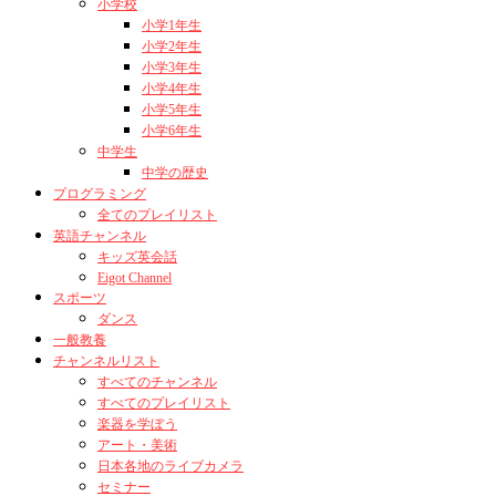
小学校
小学1年生
小学2年生
小学3年生
小学4年生
小学5年生
小学6年生
中学生
中学の歴史
プログラミング
全てのプレイリスト
英語チャンネル
キッズ英会話
Eigot Channel
スポーツ
ダンス
一般教養
チャンネルリスト
すべてのチャンネル
すべてのプレイリスト
楽器を学ぼう
アート・美術
日本各地のライブカメラ
セミナー