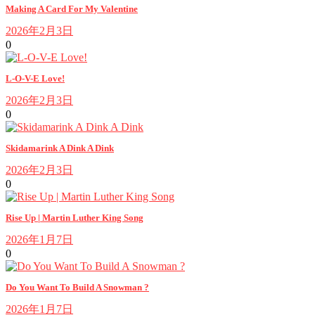
Making A Card For My Valentine
2026年2月3日
0
L-O-V-E Love!
2026年2月3日
0
Skidamarink A Dink A Dink
2026年2月3日
0
Rise Up | Martin Luther King Song
2026年1月7日
0
Do You Want To Build A Snowman ?
2026年1月7日