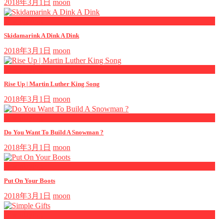
2018年3月1日
moon
now playing
Skidamarink A Dink A Dink
2018年3月1日
moon
now playing
Rise Up | Martin Luther King Song
2018年3月1日
moon
now playing
Do You Want To Build A Snowman ?
2018年3月1日
moon
now playing
Put On Your Boots
2018年3月1日
moon
now playing