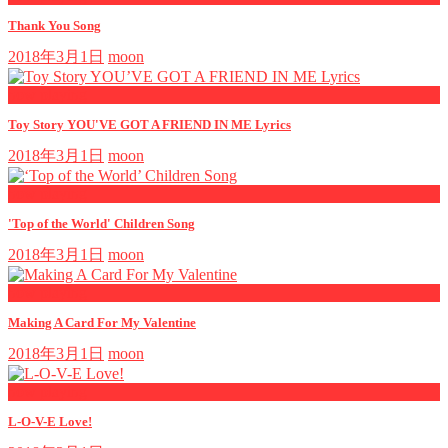
Thank You Song
2018年3月1日
moon
now playing
Toy Story YOU'VE GOT A FRIEND IN ME Lyrics
2018年3月1日
moon
now playing
'Top of the World' Children Song
2018年3月1日
moon
now playing
Making A Card For My Valentine
2018年3月1日
moon
now playing
L-O-V-E Love!