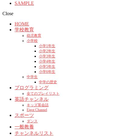
SAMPLE
Close
HOME
学校教育
幼児教育
小学校
小学1年生
小学2年生
小学3年生
小学4年生
小学5年生
小学6年生
中学生
中学の歴史
プログラミング
全てのプレイリスト
英語チャンネル
キッズ英会話
Eigot Channel
スポーツ
ダンス
一般教養
チャンネルリスト