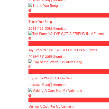
now playing
Thank You Song
2018年3月30日
themisto
now playing
Toy Story YOU'VE GOT A FRIEND IN ME Lyrics
2018年3月30日
themisto
now playing
'Top of the World' Children Song
2018年3月30日
themisto
now playing
Making A Card For My Valentine