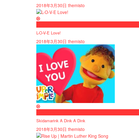
2018年3月30日
themisto
now playing
L-O-V-E Love!
2018年3月30日
themisto
now playing
Skidamarink A Dink A Dink
2018年3月30日
themisto