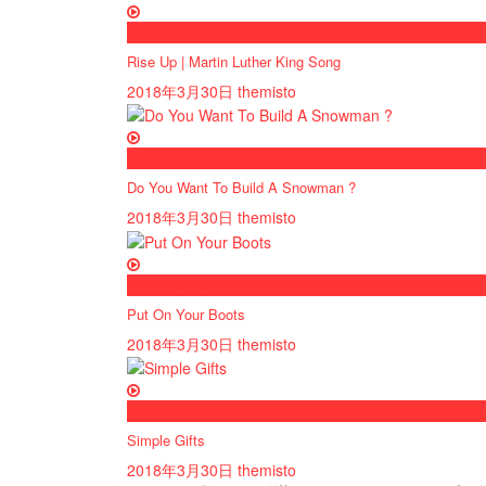
now playing
Rise Up | Martin Luther King Song
2018年3月30日
themisto
now playing
Do You Want To Build A Snowman ?
2018年3月30日
themisto
now playing
Put On Your Boots
2018年3月30日
themisto
now playing
Simple Gifts
2018年3月30日
themisto