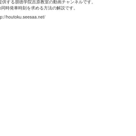
U氏が提供する朋徳学院吉原教室の動画チャンネルです。
の同時発車時刻を求める方法の解説です。
toku.seesaa.net/