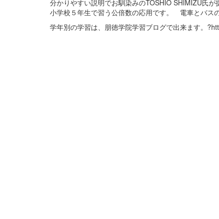
分かりやすい説明でお馴染みのTOSHIO SHIMIZ
小学校５年生で習う公倍数の応用です。 電車とバス
学年別の学習は、朋徳学院学習ブログで出来ます。?http://hou