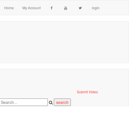
Home
My Account
login
Submit Video