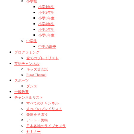
小学校
小学1年生
小学2年生
小学3年生
小学4年生
小学5年生
小学6年生
中学生
中学の歴史
プログラミング
全てのプレイリスト
英語チャンネル
キッズ英会話
Eigot Channel
スポーツ
ダンス
一般教養
チャンネルリスト
すべてのチャンネル
すべてのプレイリスト
楽器を学ぼう
アート・美術
日本各地のライブカメラ
セミナー