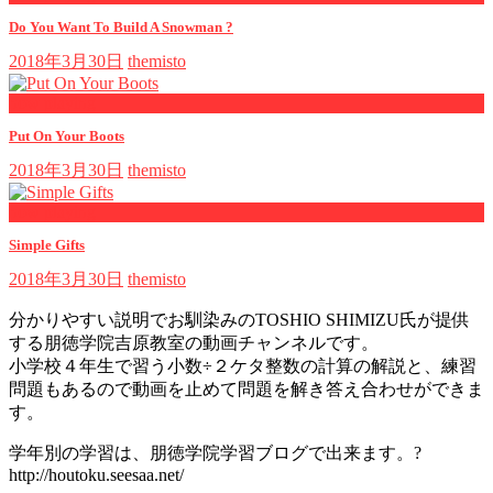
Do You Want To Build A Snowman ?
2018年3月30日
themisto
now playing
Put On Your Boots
2018年3月30日
themisto
now playing
Simple Gifts
2018年3月30日
themisto
分かりやすい説明でお馴染みのTOSHIO SHIMIZU氏が提供
する朋徳学院吉原教室の動画チャンネルです。
小学校４年生で習う小数÷２ケタ整数の計算の解説と、練習
問題もあるので動画を止めて問題を解き答え合わせができま
す。
学年別の学習は、朋徳学院学習ブログで出来ます。?
http://houtoku.seesaa.net/