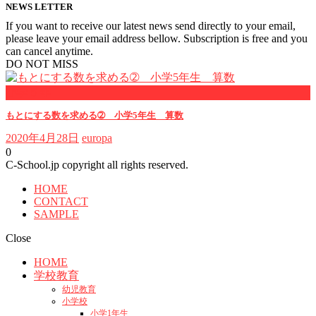
NEWS LETTER
If you want to receive our latest news send directly to your email,
please leave your email address bellow. Subscription is free and you
can cancel anytime.
DO NOT MISS
小学５年
もとにする数を求める➁ 小学5年生 算数
2020年4月28日
europa
0
C-School.jp copyright all rights reserved.
HOME
CONTACT
SAMPLE
Close
HOME
学校教育
幼児教育
小学校
小学1年生