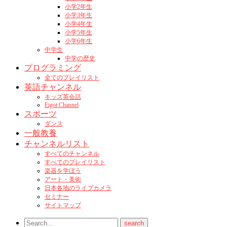
小学2年生
小学3年生
小学4年生
小学5年生
小学6年生
中学生
中学の歴史
プログラミング
全てのプレイリスト
英語チャンネル
キッズ英会話
Eigot Channel
スポーツ
ダンス
一般教養
チャンネルリスト
すべてのチャンネル
すべてのプレイリスト
楽器を学ぼう
アート・美術
日本各地のライブカメラ
セミナー
サイトマップ