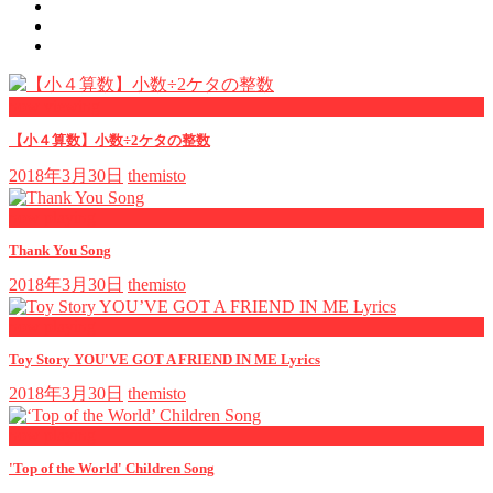
now viewing
【小４算数】小数÷2ケタの整数
2018年3月30日
themisto
now playing
Thank You Song
2018年3月30日
themisto
now playing
Toy Story YOU'VE GOT A FRIEND IN ME Lyrics
2018年3月30日
themisto
now playing
'Top of the World' Children Song