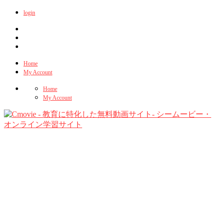
login
Home
My Account
Home
My Account