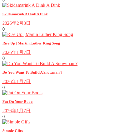
Skidamarink A Dink A Dink
2026年2月3日
0
Rise Up | Martin Luther King Song
2026年1月7日
0
Do You Want To Build A Snowman ?
2026年1月7日
0
Put On Your Boots
2026年1月7日
0
Simple Gifts