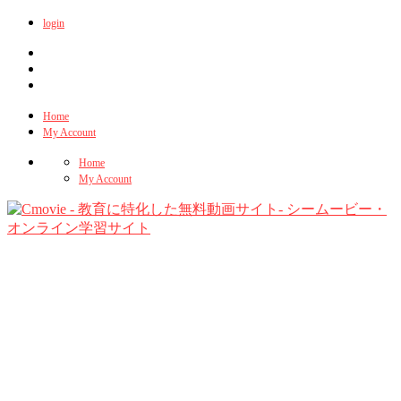
login
Home
My Account
Home
My Account