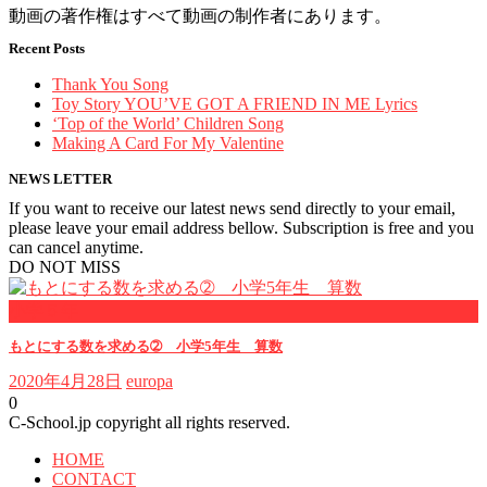
動画の著作権はすべて動画の制作者にあります。
Recent Posts
Thank You Song
Toy Story YOU’VE GOT A FRIEND IN ME Lyrics
‘Top of the World’ Children Song
Making A Card For My Valentine
NEWS LETTER
If you want to receive our latest news send directly to your email,
please leave your email address bellow. Subscription is free and you
can cancel anytime.
DO NOT MISS
小学５年
もとにする数を求める➁ 小学5年生 算数
2020年4月28日
europa
0
C-School.jp copyright all rights reserved.
HOME
CONTACT