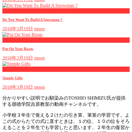
now playing
Do You Want To Build A Snowman ?
2018年3月19日
moon
now playing
Put On Your Boots
2018年3月19日
moon
now playing
Simple Gifts
2018年3月19日
moon
分かりやすい説明でお馴染みのTOSHIO SHIMIZU氏が提供
する朋徳学院吉原教室の動画チャンネルです。
小学校３年生で覚える２けたの引き算、筆算の学習です。よ
この式からたての式に直すときは、１の位、１０の位をそろ
えることを２年生でも学習したと思います。２年生の復習か