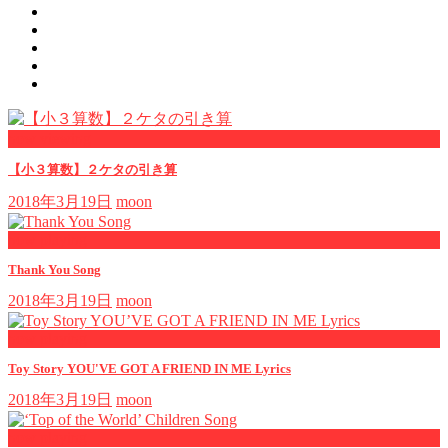
now viewing
【小３算数】２ケタの引き算
2018年3月19日
moon
now playing
Thank You Song
2018年3月19日
moon
now playing
Toy Story YOU'VE GOT A FRIEND IN ME Lyrics
2018年3月19日
moon
now playing