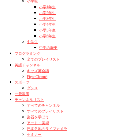
小学校
小学1年生
小学2年生
小学3年生
小学4年生
小学5年生
小学6年生
中学生
中学の歴史
プログラミング
全てのプレイリスト
英語チャンネル
キッズ英会話
Eigot Channel
スポーツ
ダンス
一般教養
チャンネルリスト
すべてのチャンネル
すべてのプレイリスト
楽器を学ぼう
アート・美術
日本各地のライブカメラ
セミナー