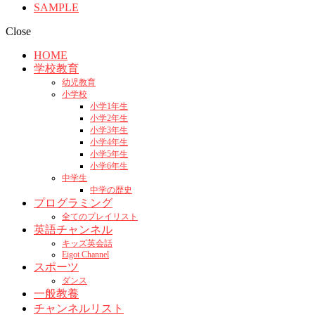
SAMPLE
Close
HOME
学校教育
幼児教育
小学校
小学1年生
小学2年生
小学3年生
小学4年生
小学5年生
小学6年生
中学生
中学の歴史
プログラミング
全てのプレイリスト
英語チャンネル
キッズ英会話
Eigot Channel
スポーツ
ダンス
一般教養
チャンネルリスト