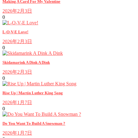
Making A Card For My Valentine
2026年2月3日
0
L-O-V-E Love!
2026年2月3日
0
Skidamarink A Dink A Dink
2026年2月3日
0
Rise Up | Martin Luther King Song
2026年1月7日
0
Do You Want To Build A Snowman ?
2026年1月7日