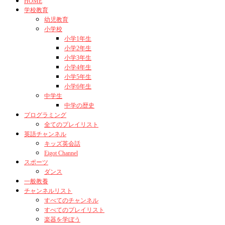
HOME
学校教育
幼児教育
小学校
小学1年生
小学2年生
小学3年生
小学4年生
小学5年生
小学6年生
中学生
中学の歴史
プログラミング
全てのプレイリスト
英語チャンネル
キッズ英会話
Eigot Channel
スポーツ
ダンス
一般教養
チャンネルリスト
すべてのチャンネル
すべてのプレイリスト
楽器を学ぼう