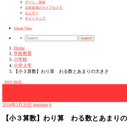
アート・美術
日本各地のライブカメラ
セミナー
サイトマップ
Submit Video
Home
学校教育
小学校
小学３年
【小３算数】わり算 わる数とあまりの大きさ
prev
next
小学３年
小学校
算数 ＜小３＞
2018年3月20日
themisto
0
【小３算数】わり算 わる数とあまり