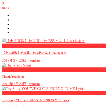
0
more
now viewing
【小３算数】わり算 わる数とあまりの大きさ
2018年3月20日
themisto
now playing
Thank You Song
2018年3月20日
themisto
now playing
Toy Story YOU'VE GOT A FRIEND IN ME Lyrics