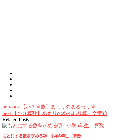
previous
【小３算数】あまりのあるわり算
next
【小３算数】あまりのあるわり算・文章題
Related Posts
もとにする数を求める➁ 小学5年生 算数