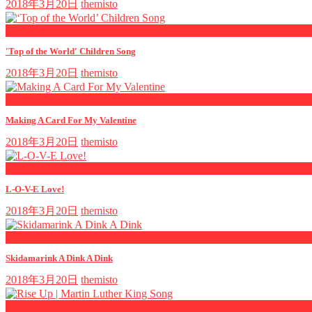
2018年3月20日
themisto
now playing
'Top of the World' Children Song
2018年3月20日
themisto
now playing
Making A Card For My Valentine
2018年3月20日
themisto
now playing
L-O-V-E Love!
2018年3月20日
themisto
now playing
Skidamarink A Dink A Dink
2018年3月20日
themisto
now playing