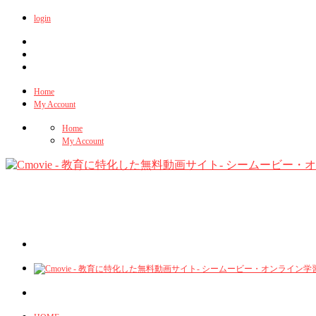
login
Home
My Account
Home
My Account