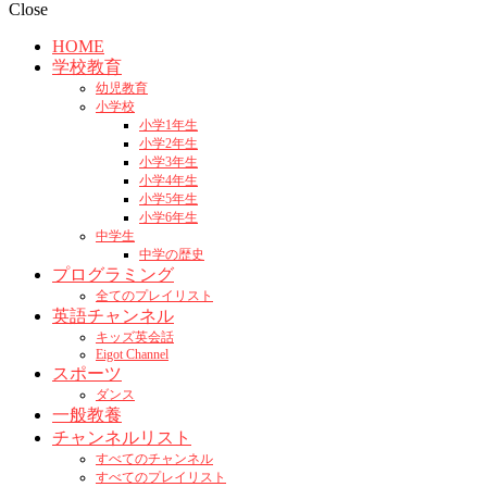
Close
HOME
学校教育
幼児教育
小学校
小学1年生
小学2年生
小学3年生
小学4年生
小学5年生
小学6年生
中学生
中学の歴史
プログラミング
全てのプレイリスト
英語チャンネル
キッズ英会話
Eigot Channel
スポーツ
ダンス
一般教養
チャンネルリスト
すべてのチャンネル
すべてのプレイリスト