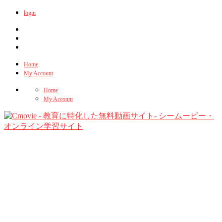
login
Home
My Account
Home
My Account