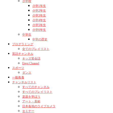
小学校
小学1年生
小学2年生
小学3年生
小学4年生
小学5年生
小学6年生
中学生
中学の歴史
プログラミング
全てのプレイリスト
英語チャンネル
キッズ英会話
Eigot Channel
スポーツ
ダンス
一般教養
チャンネルリスト
すべてのチャンネル
すべてのプレイリスト
楽器を学ぼう
アート・美術
日本各地のライブカメラ
セミナー