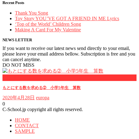
Recent Posts
Thank You Song
Toy Story YOU’VE GOT A FRIEND IN ME Lyrics
‘Top of the World’ Children Song
Making A Card For My Valentine
NEWS LETTER
If you want to receive our latest news send directly to your email,
please leave your email address bellow. Subscription is free and you
can cancel anytime.
DO NOT MISS
小学５年
もとにする数を求める➁ 小学5年生 算数
2020年4月28日
europa
0
C-School.jp copyright all rights reserved.
HOME
CONTACT
SAMPLE