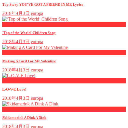
Toy Story YOU'VE GOT A FRIEND IN ME Lyrics
2018年4月3日
europa
now playing
'Top of the World' Children Song
2018年4月3日
europa
now playing
Making A Card For My Valentine
2018年4月3日
europa
now playing
L-O-V-E Love!
2018年4月3日
europa
now playing
Skidamarink A Dink A Dink
2018年4月3日
europa