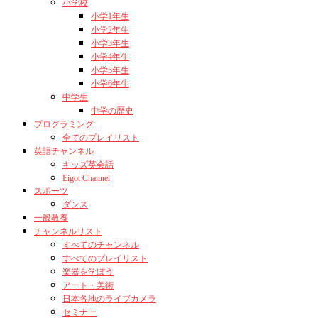
小学校
小学1年生
小学2年生
小学3年生
小学4年生
小学5年生
小学6年生
中学生
中学の歴史
プログラミング
全てのプレイリスト
英語チャンネル
キッズ英会話
Eigot Channel
スポーツ
ダンス
一般教養
チャンネルリスト
すべてのチャンネル
すべてのプレイリスト
楽器を学ぼう
アート・美術
日本各地のライブカメラ
セミナー