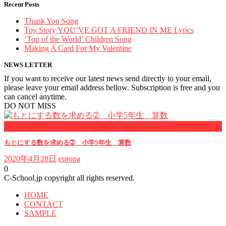
Recent Posts
Thank You Song
Toy Story YOU’VE GOT A FRIEND IN ME Lyrics
‘Top of the World’ Children Song
Making A Card For My Valentine
NEWS LETTER
If you want to receive our latest news send directly to your email,
please leave your email address bellow. Subscription is free and you
can cancel anytime.
DO NOT MISS
小学５年
もとにする数を求める➁ 小学5年生 算数
2020年4月28日
europa
0
C-School.jp copyright all rights reserved.
HOME
CONTACT
SAMPLE