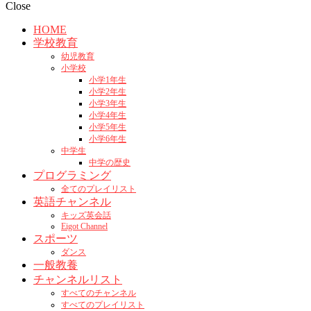
Close
HOME
学校教育
幼児教育
小学校
小学1年生
小学2年生
小学3年生
小学4年生
小学5年生
小学6年生
中学生
中学の歴史
プログラミング
全てのプレイリスト
英語チャンネル
キッズ英会話
Eigot Channel
スポーツ
ダンス
一般教養
チャンネルリスト
すべてのチャンネル
すべてのプレイリスト