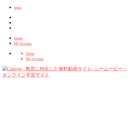
login
Home
My Account
Home
My Account