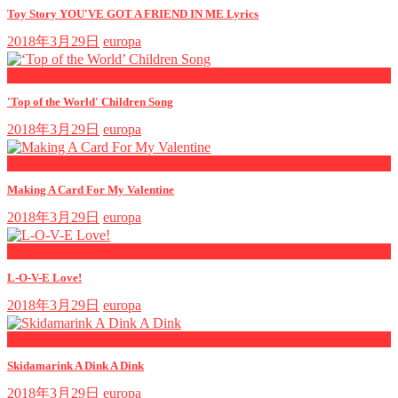
Toy Story YOU'VE GOT A FRIEND IN ME Lyrics
2018年3月29日
europa
now playing
'Top of the World' Children Song
2018年3月29日
europa
now playing
Making A Card For My Valentine
2018年3月29日
europa
now playing
L-O-V-E Love!
2018年3月29日
europa
now playing
Skidamarink A Dink A Dink
2018年3月29日
europa