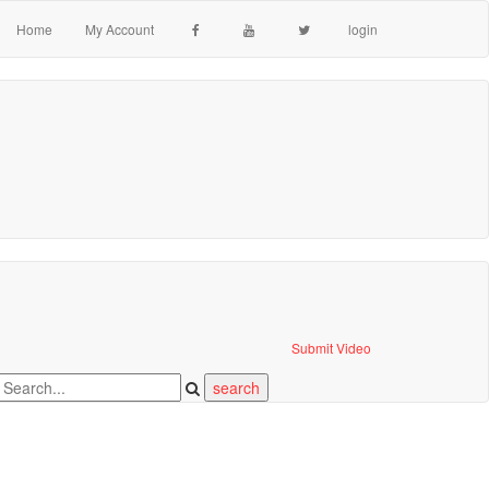
Home
My Account
login
Submit Video