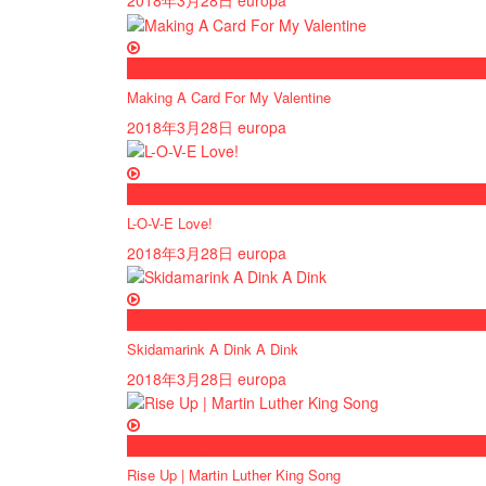
2018年3月28日
europa
now playing
Making A Card For My Valentine
2018年3月28日
europa
now playing
L-O-V-E Love!
2018年3月28日
europa
now playing
Skidamarink A Dink A Dink
2018年3月28日
europa
now playing
Rise Up | Martin Luther King Song