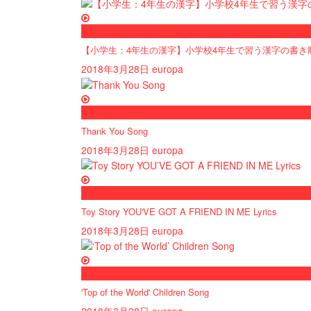
now viewing
【小学生：4年生の漢字】小学校4年生で習う漢字の書き
2018年3月28日
europa
now playing
Thank You Song
2018年3月28日
europa
now playing
Toy Story YOU'VE GOT A FRIEND IN ME Lyrics
2018年3月28日
europa
now playing
'Top of the World' Children Song