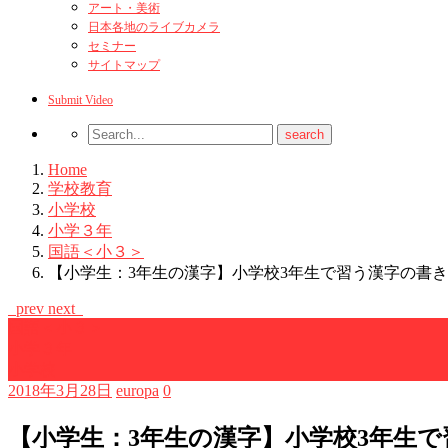
アート・美術
日本各地のライブカメラ
セミナー
サイトマップ
Submit Video
Home
学校教育
小学校
小学３年
国語＜小３＞
【小学生：3年生の漢字】小学校3年生で習う漢字の書
prev
next
国語＜小３＞
小学３年
小学校
2018年3月28日
europa
0
【小学生：3年生の漢字】小学校3年生