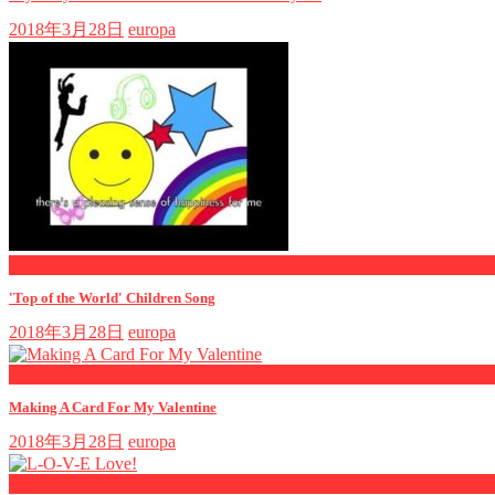
2018年3月28日
europa
now playing
'Top of the World' Children Song
2018年3月28日
europa
now playing
Making A Card For My Valentine
2018年3月28日
europa
now playing