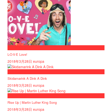
now playing
L-O-V-E Love!
2018年3月28日
europa
now playing
Skidamarink A Dink A Dink
2018年3月28日
europa
now playing
Rise Up | Martin Luther King Song
2018年3月28日
europa