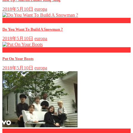
2018年5月10日
europa
now playing
Do You Want To Build A Snowman ?
2018年5月10日
europa
now playing
Put On Your Boots
2018年5月10日
europa
now playing