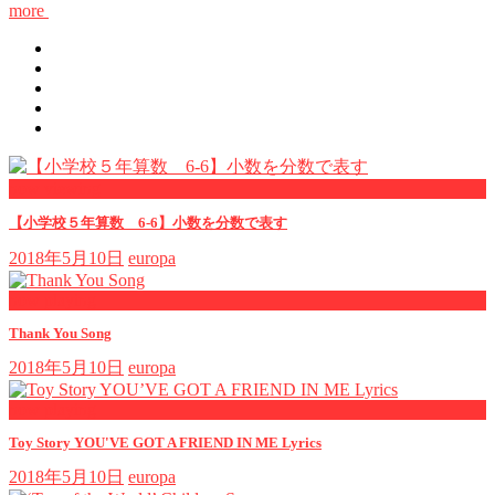
more
now viewing
【小学校５年算数 6-6】小数を分数で表す
2018年5月10日
europa
now playing
Thank You Song
2018年5月10日
europa
now playing
Toy Story YOU'VE GOT A FRIEND IN ME Lyrics
2018年5月10日
europa