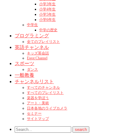
小学3年生
小学4年生
小学5年生
小学6年生
中学生
中学の歴史
プログラミング
全てのプレイリスト
英語チャンネル
キッズ英会話
Eigot Channel
スポーツ
ダンス
一般教養
チャンネルリスト
すべてのチャンネル
すべてのプレイリスト
楽器を学ぼう
アート・美術
日本各地のライブカメラ
セミナー
サイトマップ