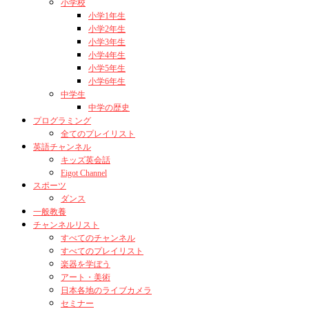
小学校
小学1年生
小学2年生
小学3年生
小学4年生
小学5年生
小学6年生
中学生
中学の歴史
プログラミング
全てのプレイリスト
英語チャンネル
キッズ英会話
Eigot Channel
スポーツ
ダンス
一般教養
チャンネルリスト
すべてのチャンネル
すべてのプレイリスト
楽器を学ぼう
アート・美術
日本各地のライブカメラ
セミナー