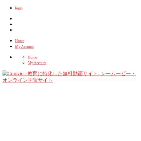
login
Home
My Account
Home
My Account