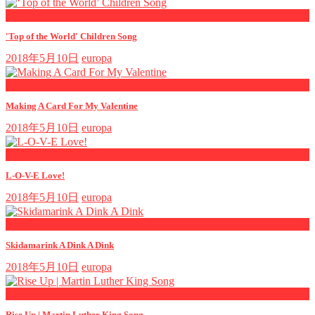
now playing
'Top of the World' Children Song
2018年5月10日
europa
now playing
Making A Card For My Valentine
2018年5月10日
europa
now playing
L-O-V-E Love!
2018年5月10日
europa
now playing
Skidamarink A Dink A Dink
2018年5月10日
europa
now playing
Rise Up | Martin Luther King Song