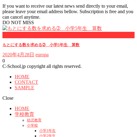
If you want to receive our latest news send directly to your email,
please leave your email address bellow. Subscription is free and you
can cancel anytime.
DO NOT MISS
小学５年
もとにする数を求める➁ 小学5年生 算数
2020年4月28日
europa
0
C-School.jp copyright all rights reserved.
HOME
CONTACT
SAMPLE
Close
HOME
学校教育
幼児教育
小学校
小学1年生
小学2年生