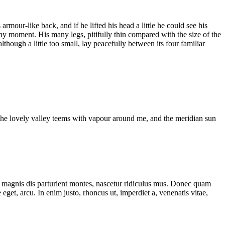
our-like back, and if he lifted his head a little he could see his
any moment. His many legs, pitifully thin compared with the size of the
ough a little too small, lay peacefully between its four familiar
e the lovely valley teems with vapour around me, and the meridian sun
 magnis dis parturient montes, nascetur ridiculus mus. Donec quam
 eget, arcu. In enim justo, rhoncus ut, imperdiet a, venenatis vitae,