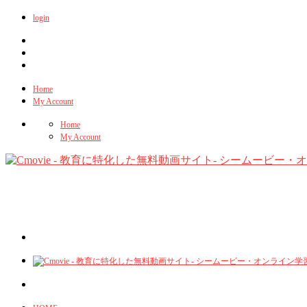
login
Home
My Account
Home
My Account