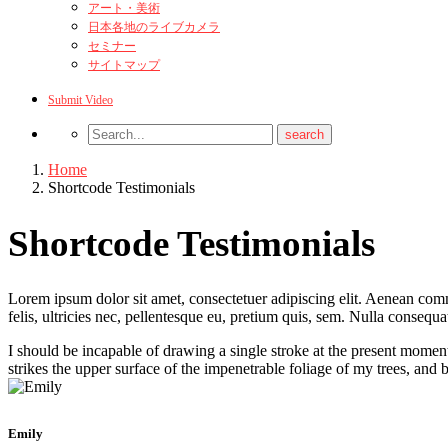
アート・美術
日本各地のライブカメラ
セミナー
サイトマップ
Submit Video
Home
Shortcode Testimonials
Shortcode Testimonials
Lorem ipsum dolor sit amet, consectetuer adipiscing elit. Aenean co
felis, ultricies nec, pellentesque eu, pretium quis, sem. Nulla consequ
I should be incapable of drawing a single stroke at the present moment
strikes the upper surface of the impenetrable foliage of my trees, and b
Emily