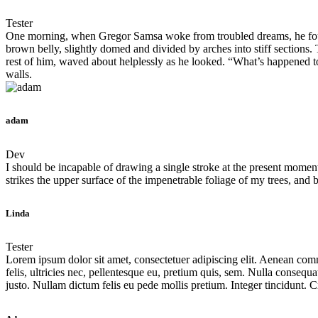
Tester
One morning, when Gregor Samsa woke from troubled dreams, he found hi
brown belly, slightly domed and divided by arches into stiff sections.
rest of him, waved about helplessly as he looked. “What’s happened to
walls.
adam
Dev
I should be incapable of drawing a single stroke at the present moment
strikes the upper surface of the impenetrable foliage of my trees, and b
Linda
Tester
Lorem ipsum dolor sit amet, consectetuer adipiscing elit. Aenean co
felis, ultricies nec, pellentesque eu, pretium quis, sem. Nulla consequa
justo. Nullam dictum felis eu pede mollis pretium. Integer tincidunt.