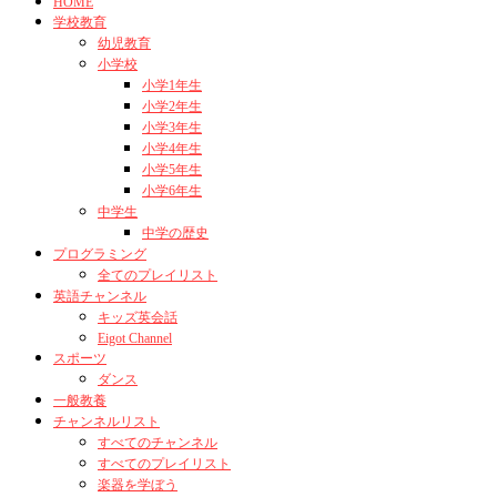
HOME
学校教育
幼児教育
小学校
小学1年生
小学2年生
小学3年生
小学4年生
小学5年生
小学6年生
中学生
中学の歴史
プログラミング
全てのプレイリスト
英語チャンネル
キッズ英会話
Eigot Channel
スポーツ
ダンス
一般教養
チャンネルリスト
すべてのチャンネル
すべてのプレイリスト
楽器を学ぼう