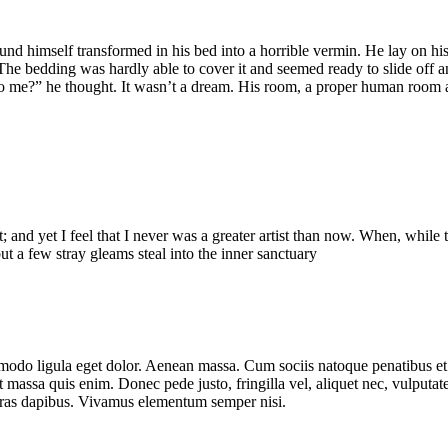
mself transformed in his bed into a horrible vermin. He lay on his arm
 The bedding was hardly able to cover it and seemed ready to slide off 
 me?” he thought. It wasn’t a dream. His room, a proper human room alth
; and yet I feel that I never was a greater artist than now. When, whil
ut a few stray gleams steal into the inner sanctuary
mmodo ligula eget dolor. Aenean massa. Cum sociis natoque penatibus et
t massa quis enim. Donec pede justo, fringilla vel, aliquet nec, vulputate
 Cras dapibus. Vivamus elementum semper nisi.