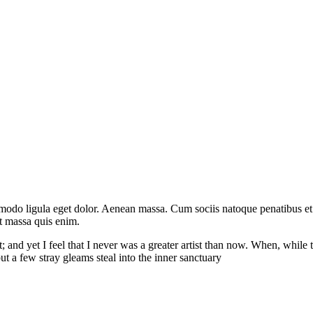
mmodo ligula eget dolor. Aenean massa. Cum sociis natoque penatibus et
at massa quis enim.
; and yet I feel that I never was a greater artist than now. When, whil
ut a few stray gleams steal into the inner sanctuary