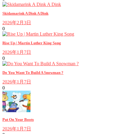
Skidamarink A Dink A Dink
2026年2月3日
0
Rise Up | Martin Luther King Song
2026年1月7日
0
Do You Want To Build A Snowman ?
2026年1月7日
0
Put On Your Boots
2026年1月7日