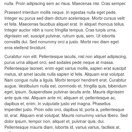
nulla. Proin adipiscing sem ac risus. Maecenas nisi. Cras semper.
Praesent interdum mollis neque. In egestas nulla eget pede.
Integer eu purus sed diam dictum scelerisque. Morbi cursus velit
et felis. Maecenas faucibus aliquet erat. In aliquet rhoncus tellus.
Integer auctor nibh a nunc fringilla tempus. Cras turpis urna,
dignissim vel, suscipit pulvinar, rutrum quis, sem. Ut lobortis
convallis dui. Sed nonummy orci a justo. Morbi nec diam eget
eros eleifend tincidunt.
Curabitur non elit. Pellentesque iaculis, nisl non aliquet adipiscing,
purus urna aliquet orci, sed sodales pede neque at massa.
Pellentesque laoreet, enim eget varius mollis, sapien erat suscipit
metus, sit amet iaculis nulla sapien id felis. Aliquam erat volutpat.
Nam congue nulla a ligula. Morbi tempor hendrerit erat. Curabitur
augue. Vestibulum nulla est, commodo et, fringilla quis, bibendum
eget, ipsum. Suspendisse pulvinar iaculis ante. Mauris dignissim
ante quis nisi. Aliquam ante mi, aliquam et, pellentesque ac,
dapibus et, enim. In vulputate justo vel magna. Phasellus
imperdiet justo. Proin odio orci, dapibus id, porta a, pellentesque
id, erat. Aliquam erat volutpat. Mauris nonummy varius libero. Sed
dolor ipsum, tempor non, aliquet et, pulvinar quis, dui.
Pellentesque mauris diam, lobortis id, varius varius, facilisis at,