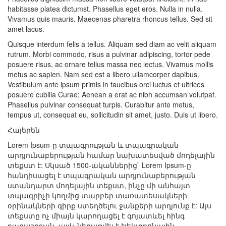
habitasse platea dictumst. Phasellus eget eros. Nulla in nulla.
Vivamus quis mauris. Maecenas pharetra rhoncus tellus. Sed sit
amet lacus.
Quisque interdum felis a tellus. Aliquam sed diam ac velit aliquam
rutrum. Morbi commodo, risus a pulvinar adipiscing, tortor pede
posuere risus, ac ornare tellus massa nec lectus. Vivamus mollis
metus ac sapien. Nam sed est a libero ullamcorper dapibus.
Vestibulum ante ipsum primis in faucibus orci luctus et ultrices
posuere cubilia Curae; Aenean a erat ac nibh accumsan volutpat.
Phasellus pulvinar consequat turpis. Curabitur ante metus,
tempus ut, consequat eu, sollicitudin sit amet, justo. Duis ut libero.
Հայերեն
Lorem Ipsum-ը տպագրության և տպագրական
արդյունաբերության համար նախատեսված մոդելային
տեքստ է: Սկսած 1500-ականներից` Lorem Ipsum-ը
հանդիսացել է տպագրական արդյունաբերության
ստանդարտ մոդելային տեքստ, ինչը մի անհայտ
տպագրիչի կողմից տարբեր տառատեսակների
օրինակների գիրք ստեղծելու ջանքերի արդյունք է: Այս
տեքստը ոչ միայն կարողացել է գոյատևել հինգ
դարաշրջան, այլև ներառվել է էլեկտրոնային