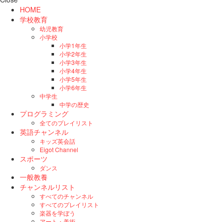
HOME
学校教育
幼児教育
小学校
小学1年生
小学2年生
小学3年生
小学4年生
小学5年生
小学6年生
中学生
中学の歴史
プログラミング
全てのプレイリスト
英語チャンネル
キッズ英会話
Eigot Channel
スポーツ
ダンス
一般教養
チャンネルリスト
すべてのチャンネル
すべてのプレイリスト
楽器を学ぼう
アート・美術