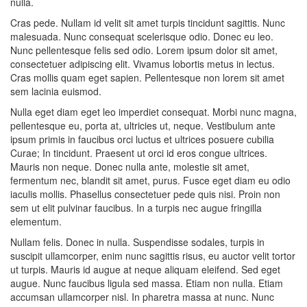
nulla.
Cras pede. Nullam id velit sit amet turpis tincidunt sagittis. Nunc
malesuada. Nunc consequat scelerisque odio. Donec eu leo.
Nunc pellentesque felis sed odio. Lorem ipsum dolor sit amet,
consectetuer adipiscing elit. Vivamus lobortis metus in lectus.
Cras mollis quam eget sapien. Pellentesque non lorem sit amet
sem lacinia euismod.
Nulla eget diam eget leo imperdiet consequat. Morbi nunc magna,
pellentesque eu, porta at, ultricies ut, neque. Vestibulum ante
ipsum primis in faucibus orci luctus et ultrices posuere cubilia
Curae; In tincidunt. Praesent ut orci id eros congue ultrices.
Mauris non neque. Donec nulla ante, molestie sit amet,
fermentum nec, blandit sit amet, purus. Fusce eget diam eu odio
iaculis mollis. Phasellus consectetuer pede quis nisi. Proin non
sem ut elit pulvinar faucibus. In a turpis nec augue fringilla
elementum.
Nullam felis. Donec in nulla. Suspendisse sodales, turpis in
suscipit ullamcorper, enim nunc sagittis risus, eu auctor velit tortor
ut turpis. Mauris id augue at neque aliquam eleifend. Sed eget
augue. Nunc faucibus ligula sed massa. Etiam non nulla. Etiam
accumsan ullamcorper nisl. In pharetra massa at nunc. Nunc