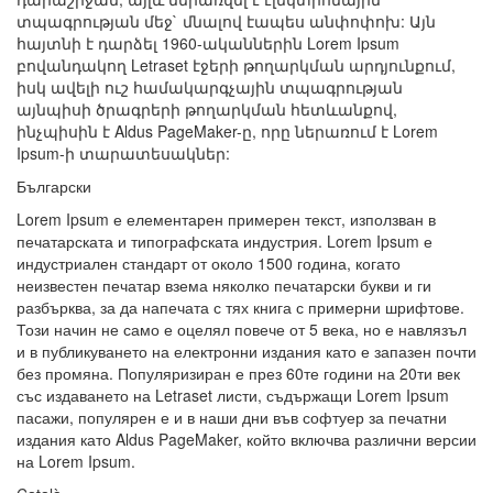
տպագրության մեջ` մնալով էապես անփոփոխ: Այն
հայտնի է դարձել 1960-ականներին Lorem Ipsum
բովանդակող Letraset էջերի թողարկման արդյունքում,
իսկ ավելի ուշ համակարգչային տպագրության
այնպիսի ծրագրերի թողարկման հետևանքով,
ինչպիսին է Aldus PageMaker-ը, որը ներառում է Lorem
Ipsum-ի տարատեսակներ:
Български
Lorem Ipsum е елементарен примерен текст, използван в
печатарската и типографската индустрия. Lorem Ipsum е
индустриален стандарт от около 1500 година, когато
неизвестен печатар взема няколко печатарски букви и ги
разбърква, за да напечата с тях книга с примерни шрифтове.
Този начин не само е оцелял повече от 5 века, но е навлязъл
и в публикуването на електронни издания като е запазен почти
без промяна. Популяризиран е през 60те години на 20ти век
със издаването на Letraset листи, съдържащи Lorem Ipsum
пасажи, популярен е и в наши дни във софтуер за печатни
издания като Aldus PageMaker, който включва различни версии
на Lorem Ipsum.