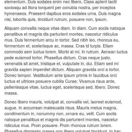
elementum. Duis sodales enim nec libero. Class aptent taciti
sociosqu ad litora torquent per conubia nostra, per inceptos
hymenaeos. Praesent dapibus eros sodales urna. Duis magna
nisi, lobortis quis, tincidunt rutrum, posuere non, ipsum.
Aliquam convallis neque vitae diam. In diam. Cum sociis natoque
penatibus et magnis dis parturient montes, nascetur ridiculus
mus. Duis fermentum arcu in tortor. Sed nibh leo, rhoncus eu,
fermentum et, scelerisque ac, massa. Cras id turpis. Etiam
commodo sem luctus lorem. Morbi at mi. In rutrum. Aenean luctus
pede euismod tortor. Phasellus dictum. Cras neque justo,
venenatis sit amet, tristique et, vulputate in, dui. Etiam sed mi
gravida sapien imperdiet dictum. Aliquam gravida orci a tortor.
Donec tempor. Vestibulum ante ipsum primis in faucibus orci
luctus et ultrices posuere cubilia Curae; Vivamus risus ante,
pellentesque vitae, luctus eget, scelerisque sed, libero. Donec
massa.
Donec libero mauris, volutpat at, convallis vel, laoreet euismod,
augue. In accumsan malesuada risus. Mauris metus magna,
condimentum in, nonummy non, ornare eu, velit. Cum sociis
natoque penatibus et magnis dis parturient montes, nascetur
ridiculus mus. Proin posuere. Proin rhoncus rutrum lorem.
Phasellus dignissim massa non libero volutpat tincidunt. In hac