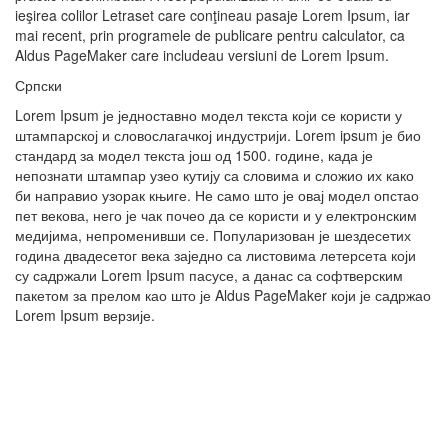
ieşirea colilor Letraset care conţineau pasaje Lorem Ipsum, iar
mai recent, prin programele de publicare pentru calculator, ca
Aldus PageMaker care includeau versiuni de Lorem Ipsum.
Српски
Lorem Ipsum је једноставно модел текста који се користи у
штампарској и словослагачкој индустрији. Lorem ipsum је био
стандард за модел текста још од 1500. године, када је
непознати штампар узео кутију са словима и сложио их како
би направио узорак књиге. Не само што је овај модел опстао
пет векова, него је чак почео да се користи и у електронским
медијима, непроменивши се. Популаризован је шездесетих
година двадесетог века заједно са листовима летерсета који
су садржали Lorem Ipsum пасусе, а данас са софтверским
пакетом за прелом као што је Aldus PageMaker који је садржао
Lorem Ipsum верзије.