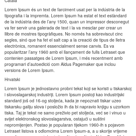
Català
Lorem Ipsum és un text de farciment usat per la indústria de la
tipografia i la impremta. Lorem Ipsum ha estat el text estàndard
de la indústria des de l’any 1500, quan un impressor desconegut
va fer servir una galerada de text i la va mesclar per crear un
llibre de mostres tipogràfiques. No només ha sobreviscut cinc
segles, sinó que ha fet el salt cap a la creació de tipus de lletra
electrònics, romanent essencialment sense canvis. Es va
popularitzar l’any 1960 amb el llançament de fulls Letraset que
contenien passatges de Lorem Ipsum, i més recentment amb
programari d’autoedició com Aldus Pagemaker que inclou
versions de Lorem Ipsum.
Hrvatski
Lorem Ipsum je jednostavno probni tekst koji se koristi u tiskarskoj
i slovoslagarskoj industriji. Lorem Ipsum postoji kao industrijski
standard još od 16-og stoljeća, kada je nepoznati tiskar uzeo
tiskarsku galiju slova i posložio ih da bi napravio knjigu s uzorkom
tiska. Taj je tekst ne samo preživio pet stoljeća, već se i vinuo u
svijet elektronskog slovoslagarstva, ostajući u suštini
nepromijenjen. Postao je popularan tijekom 1960-ih s pojavom
Letraset listova s odlomcima Lorem Ipsum-a, a u skorije vrijeme