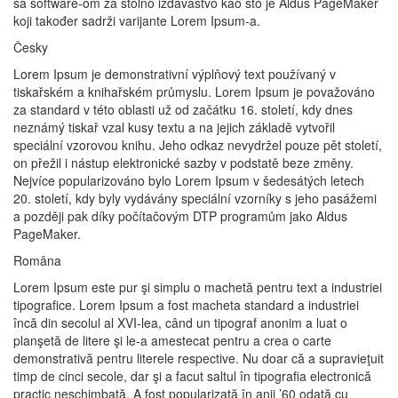
sa software-om za stolno izdavaštvo kao što je Aldus PageMaker
koji također sadrži varijante Lorem Ipsum-a.
Česky
Lorem Ipsum je demonstrativní výplňový text používaný v
tiskařském a knihařském průmyslu. Lorem Ipsum je považováno
za standard v této oblasti už od začátku 16. století, kdy dnes
neznámý tiskař vzal kusy textu a na jejich základě vytvořil
speciální vzorovou knihu. Jeho odkaz nevydržel pouze pět století,
on přežil i nástup elektronické sazby v podstatě beze změny.
Nejvíce popularizováno bylo Lorem Ipsum v šedesátých letech
20. století, kdy byly vydávány speciální vzorníky s jeho pasážemi
a později pak díky počítačovým DTP programům jako Aldus
PageMaker.
Româna
Lorem Ipsum este pur şi simplu o machetă pentru text a industriei
tipografice. Lorem Ipsum a fost macheta standard a industriei
încă din secolul al XVI-lea, când un tipograf anonim a luat o
planşetă de litere şi le-a amestecat pentru a crea o carte
demonstrativă pentru literele respective. Nu doar că a supravieţuit
timp de cinci secole, dar şi a facut saltul în tipografia electronică
practic neschimbată. A fost popularizată în anii ’60 odată cu