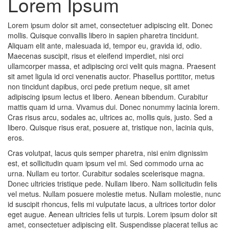
Lorem Ipsum
Lorem ipsum dolor sit amet, consectetuer adipiscing elit. Donec
mollis. Quisque convallis libero in sapien pharetra tincidunt.
Aliquam elit ante, malesuada id, tempor eu, gravida id, odio.
Maecenas suscipit, risus et eleifend imperdiet, nisi orci
ullamcorper massa, et adipiscing orci velit quis magna. Praesent
sit amet ligula id orci venenatis auctor. Phasellus porttitor, metus
non tincidunt dapibus, orci pede pretium neque, sit amet
adipiscing ipsum lectus et libero. Aenean bibendum. Curabitur
mattis quam id urna. Vivamus dui. Donec nonummy lacinia lorem.
Cras risus arcu, sodales ac, ultrices ac, mollis quis, justo. Sed a
libero. Quisque risus erat, posuere at, tristique non, lacinia quis,
eros.
Cras volutpat, lacus quis semper pharetra, nisi enim dignissim
est, et sollicitudin quam ipsum vel mi. Sed commodo urna ac
urna. Nullam eu tortor. Curabitur sodales scelerisque magna.
Donec ultricies tristique pede. Nullam libero. Nam sollicitudin felis
vel metus. Nullam posuere molestie metus. Nullam molestie, nunc
id suscipit rhoncus, felis mi vulputate lacus, a ultrices tortor dolor
eget augue. Aenean ultricies felis ut turpis. Lorem ipsum dolor sit
amet, consectetuer adipiscing elit. Suspendisse placerat tellus ac