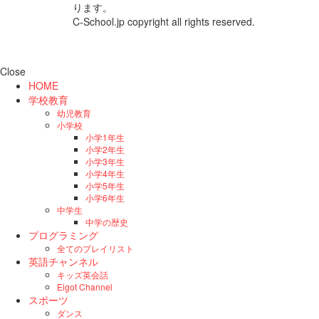
ります。
C-School.jp copyright all rights reserved.
Close
HOME
学校教育
幼児教育
小学校
小学1年生
小学2年生
小学3年生
小学4年生
小学5年生
小学6年生
中学生
中学の歴史
プログラミング
全てのプレイリスト
英語チャンネル
キッズ英会話
Eigot Channel
スポーツ
ダンス