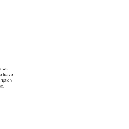
 news
se leave
ription
me.