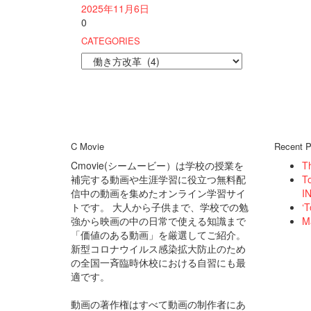
2025年11月6日
0
CATEGORIES
CATEGORIES
C Movie
Recent P
Cmovie(シームービー）は学校の授業を
T
補完する動画や生涯学習に役立つ無料配
T
信中の動画を集めたオンライン学習サイ
IN
トです。 大人から子供まで、学校での勉
‘T
強から映画の中の日常で使える知識まで
M
「価値のある動画」を厳選してご紹介。
新型コロナウイルス感染拡大防止のため
の全国一斉臨時休校における自習にも最
適です。
動画の著作権はすべて動画の制作者にあ