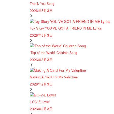
Thank You Song
2026年3月3日
0
Toy Story YOU’VE GOT A FRIEND IN ME Lyrics
2026年3月3日
0
‘Top of the World’ Children Song
2026年3月3日
0
Making A Card For My Valentine
2026年2月3日
0
L-O-V-E Love!
2026年2月3日
0