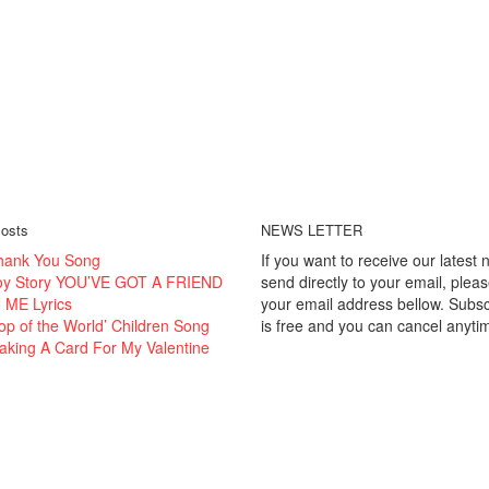
osts
NEWS LETTER
hank You Song
If you want to receive our latest
oy Story YOU’VE GOT A FRIEND
send directly to your email, plea
 ME Lyrics
your email address bellow. Subsc
op of the World’ Children Song
is free and you can cancel anyti
aking A Card For My Valentine