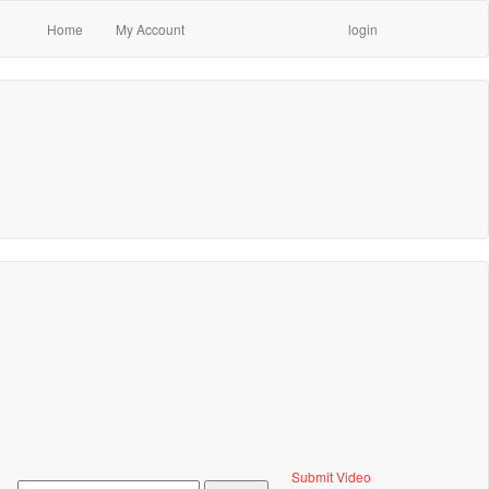
Home
My Account
login
Submit Video