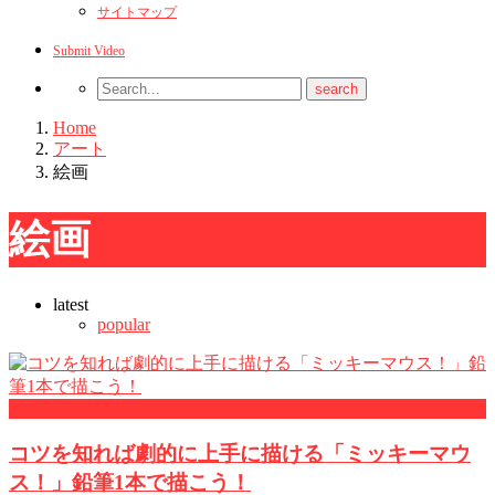
サイトマップ
Submit Video
Home
アート
絵画
絵画
latest
popular
Pickup Skill
コツを知れば劇的に上手に描ける「ミッキーマウ
ス！」鉛筆1本で描こう！