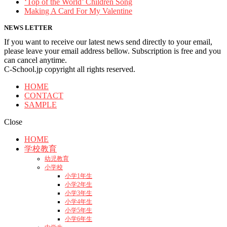
‘Top of the World’ Children Song
Making A Card For My Valentine
NEWS LETTER
If you want to receive our latest news send directly to your email,
please leave your email address bellow. Subscription is free and you
can cancel anytime.
C-School.jp copyright all rights reserved.
HOME
CONTACT
SAMPLE
Close
HOME
学校教育
幼児教育
小学校
小学1年生
小学2年生
小学3年生
小学4年生
小学5年生
小学6年生