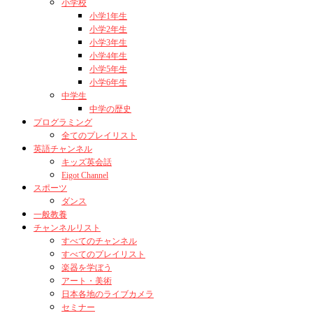
小学校
小学1年生
小学2年生
小学3年生
小学4年生
小学5年生
小学6年生
中学生
中学の歴史
プログラミング
全てのプレイリスト
英語チャンネル
キッズ英会話
Eigot Channel
スポーツ
ダンス
一般教養
チャンネルリスト
すべてのチャンネル
すべてのプレイリスト
楽器を学ぼう
アート・美術
日本各地のライブカメラ
セミナー