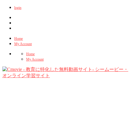
login
Home
My Account
Home
My Account