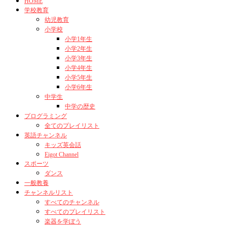
HOME
学校教育
幼児教育
小学校
小学1年生
小学2年生
小学3年生
小学4年生
小学5年生
小学6年生
中学生
中学の歴史
プログラミング
全てのプレイリスト
英語チャンネル
キッズ英会話
Eigot Channel
スポーツ
ダンス
一般教養
チャンネルリスト
すべてのチャンネル
すべてのプレイリスト
楽器を学ぼう