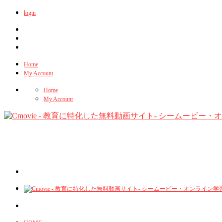
login
Home
My Account
Home
My Account