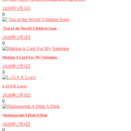
2026年3月3日
0
‘Top of the World’ Children Song
2026年3月3日
0
Making A Card For My Valentine
2026年2月3日
0
L-O-V-E Love!
2026年2月3日
0
Skidamarink A Dink A Dink
2026年2月3日
0