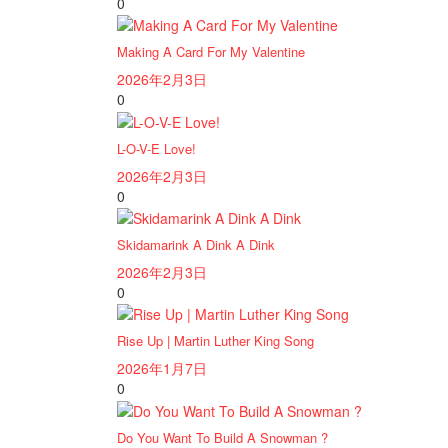
0
Making A Card For My Valentine
2026年2月3日
0
L-O-V-E Love!
2026年2月3日
0
Skidamarink A Dink A Dink
2026年2月3日
0
Rise Up | Martin Luther King Song
2026年1月7日
0
Do You Want To Build A Snowman ?