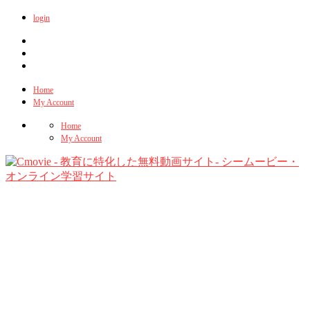
login
Home
My Account
Home
My Account