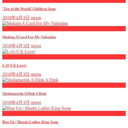
now playing
'Top of the World' Children Song
2018年4月3日
moon
now playing
Making A Card For My Valentine
2018年4月3日
moon
now playing
L-O-V-E Love!
2018年4月3日
moon
now playing
Skidamarink A Dink A Dink
2018年4月3日
moon
now playing
Rise Up | Martin Luther King Song