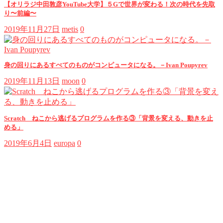
【オリラジ中田敦彦YouTube大学】５Gで世界が変わる！次の時代を先取
り〜前編〜
2019年11月27日
metis
0
身の回りにあるすべてのものがコンピュータになる。－Ivan Poupyrev
2019年11月13日
moon
0
Scratch ねこから逃げるプログラムを作る③「背景を変える、動きを止
める」
2019年6月4日
europa
0