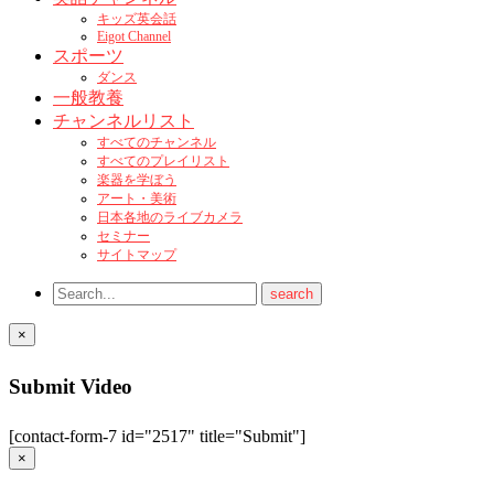
キッズ英会話
Eigot Channel
スポーツ
ダンス
一般教養
チャンネルリスト
すべてのチャンネル
すべてのプレイリスト
楽器を学ぼう
アート・美術
日本各地のライブカメラ
セミナー
サイトマップ
×
Submit Video
[contact-form-7 id="2517" title="Submit"]
×