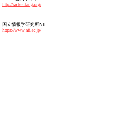
http://racket-lang.org/
国立情報学研究所NII
https://www.nii.ac.jp/