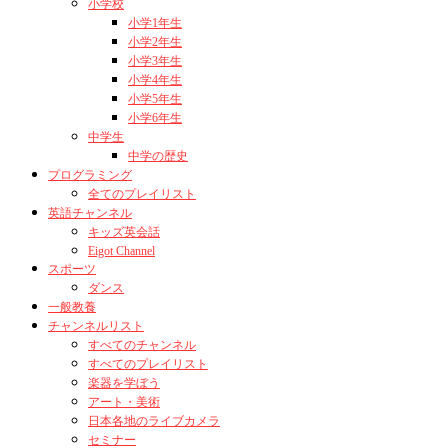
小学校
小学1年生
小学2年生
小学3年生
小学4年生
小学5年生
小学6年生
中学生
中学の歴史
プログラミング
全てのプレイリスト
英語チャンネル
キッズ英会話
Eigot Channel
スポーツ
ダンス
一般教養
チャンネルリスト
すべてのチャンネル
すべてのプレイリスト
楽器を学ぼう
アート・美術
日本各地のライブカメラ
セミナー