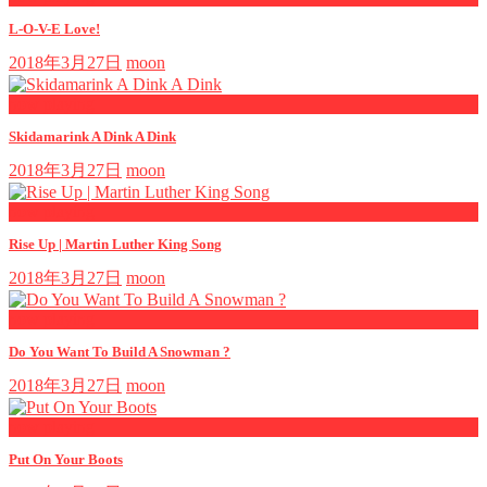
L-O-V-E Love!
2018年3月27日
moon
now playing
Skidamarink A Dink A Dink
2018年3月27日
moon
now playing
Rise Up | Martin Luther King Song
2018年3月27日
moon
now playing
Do You Want To Build A Snowman ?
2018年3月27日
moon
now playing
Put On Your Boots