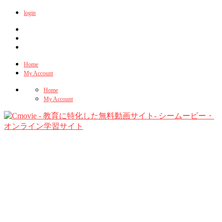
login
Home
My Account
Home
My Account