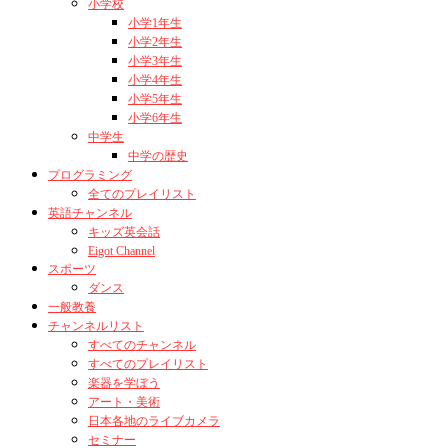
小学校
小学1年生
小学2年生
小学3年生
小学4年生
小学5年生
小学6年生
中学生
中学の歴史
プログラミング
全てのプレイリスト
英語チャンネル
キッズ英会話
Eigot Channel
スポーツ
ダンス
一般教養
チャンネルリスト
すべてのチャンネル
すべてのプレイリスト
楽器を学ぼう
アート・美術
日本各地のライブカメラ
セミナー