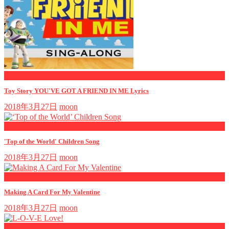
now playing
Toy Story YOU'VE GOT A FRIEND IN ME Lyrics
2018年3月27日
moon
now playing
'Top of the World' Children Song
2018年3月27日
moon
now playing
Making A Card For My Valentine
2018年3月27日
moon
now playing