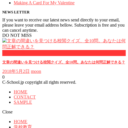
Making A Card For My Valentine
NEWS LETTER
If you want to receive our latest news send directly to your email,
please leave your email address bellow. Subscription is free and you
can cancel anytime.
DO NOT MISS
クイズ・脳トレ
文章の間違いを見つける校閲クイズ、全10問。あなたは何問正解できる？
2018年5月2日
moon
0
C-School.jp copyright all rights reserved.
HOME
CONTACT
SAMPLE
Close
HOME
学校教育