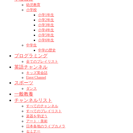
幼児教育
小学校
小学1年生
小学2年生
小学3年生
小学4年生
小学5年生
小学6年生
中学生
中学の歴史
プログラミング
全てのプレイリスト
英語チャンネル
キッズ英会話
Eigot Channel
スポーツ
ダンス
一般教養
チャンネルリスト
すべてのチャンネル
すべてのプレイリスト
楽器を学ぼう
アート・美術
日本各地のライブカメラ
セミナー